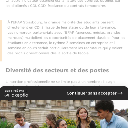
Un autre indicateur essentiel est la nature des contrats obtenus par
les diplômés : CDI, CDD, freelance ou contrats temporaires.
À l’
EFAP Strasbourg
, la grande majorité des étudiants passent
directement en CDI à l’issue de leur stage ou de leur alternance.
Les nombreux
partenariats avec l’EFAP
(agences, médias, grandes
marques) multiplient les opportunités de placement durable. Pour les
étudiants en alternance, le rythme 3 semaines en entreprise et 1
semaine en cours séduit particulièrement les recruteurs qui y voient
des profils opérationnels dès la sortie de l’école.
Diversité des secteurs et des postes
L’insertion professionnelle ne se limite pas à un nombre : il s’agit
aussi de la diversité des opportunités offertes aux diplômés.
Parmi les
meilleures écoles de communication à Strasbourg
,
l’EFAP permet d’évoluer dans de nombreux secteurs :
Communication digitale et marketing,