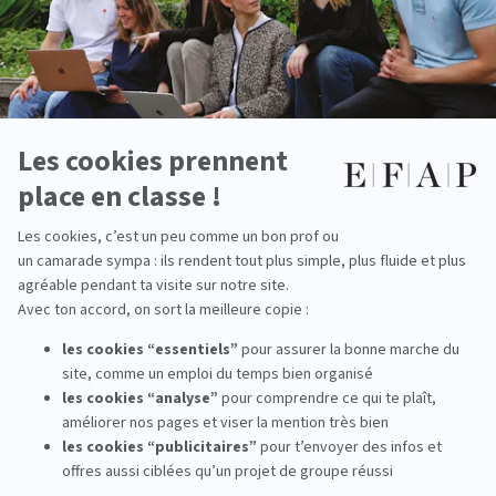
Relations presse et événementiel,
Production audiovisuelle et contenus médias,
Brand management et stratégie publicitaire,
Consulting en communication.
Ces débouchés sont possibles grâce à un réseau riche et à
une pédagogie orientée projet, qui met l’accent sur les
expériences concrètes comme les campagnes réelles en
agence ou les missions événementielles.
Un classement qui confirme l’excellence
Le Programme Grande École de Communication de l’
EFAP
Strasbourg
est classé 1ᵉ au palmarès EDUNIVERSAL 2026,
soulignant la qualité académique et la pertinence professionnelle de
la formation. Chaque année, cette
école de communication à
Strasbourg
reçoit 8 000 offres de stage et garantit un taux de
placement en stage de 100 %. Elle figure sur le podium des écoles
les plus citées par les recruteurs (source : Figaro Étudiant 2025).