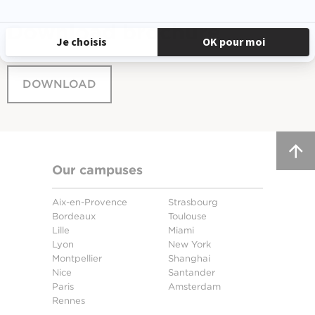
Download
brochure
DOWNLOAD
Our campuses
Aix-en-Provence
Strasbourg
Bordeaux
Toulouse
Lille
Miami
Lyon
New York
Montpellier
Shanghai
Nice
Santander
Paris
Amsterdam
Rennes