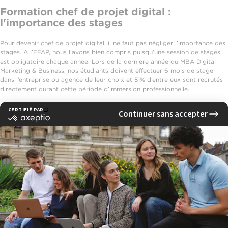
Formation chef de projet digital :
l'importance des stages
Pour devenir chef de projet digital, il ne faut pas négliger l’importance des
stages. A l’EFAP, nous l’avons bien compris puisqu’une session de stages
est obligatoire chaque année. Lors de la dernière année du MBA Digital
Marketing & Business, nos étudiants doivent effectuer 6 mois de stage
dans l’entreprise ou agence de leur choix et 51% d’entre eux sont recrutés
directement durant cette période d’immersion professionnelle.
See also
Notre pédagogie
Les programmes
Les métiers de la communication digitale