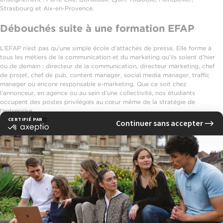
Strasbourg et Aix-en-Provence.
Débouchés suite à une formation EFAP
L’EFAP n’est pas qu’une simple école d’attachés de presse. Elle forme à
tous les métiers de la communication et du marketing qu’ils soient d’hier
ou de demain : directeur de la communication, directeur marketing, chef
de projet, chef de pub, content manager, social media manager, traffic
manager ou encore responsable e-marketing. Que ce soit chez
l’annonceur, en agence ou au sein d’une collectivité, nos étudiants
occupent des postes privilégiés au cœur même de la stratégie de
l’entreprise.
See also
Les programmes
L’International