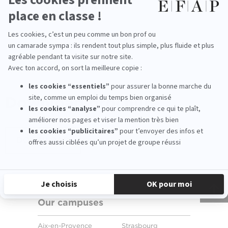
MBA communication digitale
Master communication événementielle
Download
brochure
DOWNLOAD
Our campuses
Aix-en-Provence
Strasbourg