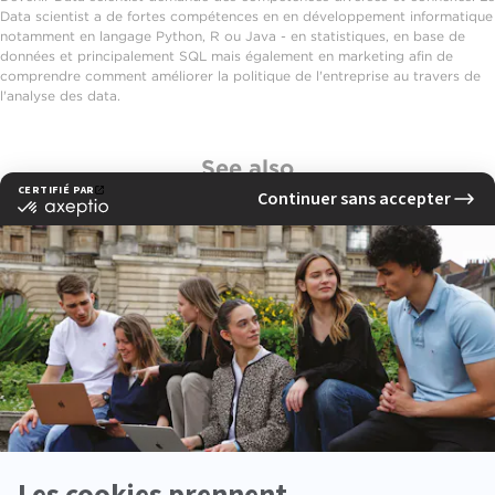
Data scientist a de fortes compétences en en développement informatique
notamment en langage Python, R ou Java - en statistiques, en base de
données et principalement SQL mais également en marketing afin de
comprendre comment améliorer la politique de l'entreprise au travers de
l'analyse des data.
See also
Les programmes
Les métiers de la communication digitale
L'international
Devenir attaché de presse