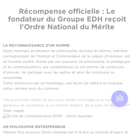
Récompense officielle : Le
fondateur du Groupe EDH reçoit
l'Ordre National du Mérite
LA RECONNAISSANCE D'UN HOMME
Denis Huisman, professeur de philosophie, docteur ès-lettres, membre
correspondant de l'Institut et Commandeur de la Légion d'Honneur, est
un homme exalté. Animé par ses passions (la philosophie, la pédagogie
et la communication), ses compétences lui ont permis de construire,
d'innover, de partager avec les autres et ainsi de construire sa
renommée.
Cette distinction est un hommage, une façon de mettre en exergue
cette carrière hors du commun.
“
Nous sommes réunis ce soir pour rendre hommage à un humaniste
généreux et visionnaire, à un homme d'esprit, de projets et de passion
"
Alain Juppé.
UN PHILOSOPHE ENTREPRENEUR
Maintes fois reconnu, Denis Huisman est à la fois un homme d'esprit et