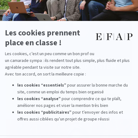
read more
Back to school 2026 - Admission outside
Parcoursup at EFAP!
read more