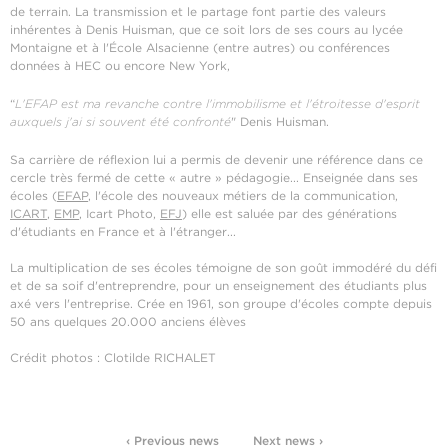
de terrain. La transmission et le partage font partie des valeurs
inhérentes à Denis Huisman, que ce soit lors de ses cours au lycée
Montaigne et à l'École Alsacienne (entre autres) ou conférences
données à HEC ou encore New York,
“
L'EFAP est ma revanche contre l'immobilisme et l'étroitesse d'esprit
auxquels j'ai si souvent été confronté
" Denis Huisman.
Sa carrière de réflexion lui a permis de devenir une référence dans ce
cercle très fermé de cette « autre » pédagogie... Enseignée dans ses
écoles (
EFAP
, l'école des nouveaux métiers de la communication,
ICART
,
EMP
, Icart Photo,
EFJ
) elle est saluée par des générations
d'étudiants en France et à l'étranger...
La multiplication de ses écoles témoigne de son goût immodéré du défi
et de sa soif d'entreprendre, pour un enseignement des étudiants plus
axé vers l'entreprise. Crée en 1961, son groupe d'écoles compte depuis
50 ans quelques 20.000 anciens élèves
Crédit photos : Clotilde RICHALET
‹ Previous news
Next news ›