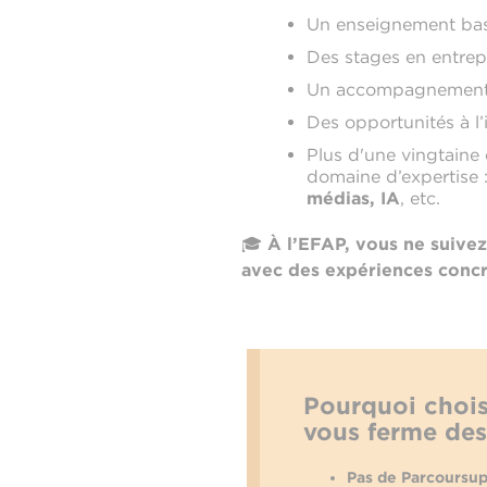
Un enseignement basé 
Des stages en entrepr
Un accompagnement pe
Des opportunités à l’
Plus d'une vingtaine
domaine d’expertise 
médias, IA
, etc.
🎓
À l’EFAP, vous ne suive
avec des expériences conc
Pourquoi choi
vous ferme des
Pas de Parcoursup