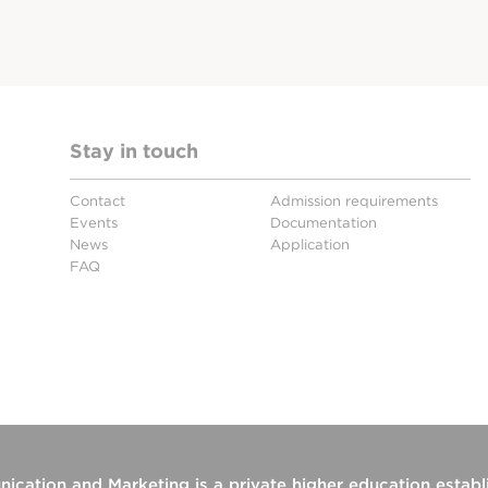
Stay in touch
Contact
Admission requirements
Events
Documentation
News
Application
FAQ
ication and Marketing
is a private higher education estab