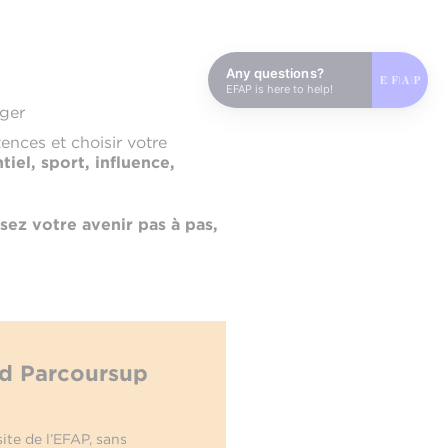
Any questions?
EFAP is here to help!
nger
nces et choisir votre
el, sport, influence,
ez votre avenir pas à pas,
nd Parcoursup
te de l’EFAP, sans