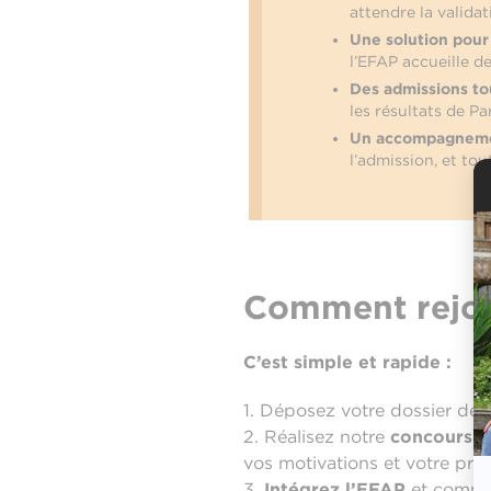
attendre la valida
Une solution pour 
l’EFAP accueille d
Des admissions to
les résultats de Pa
Un accompagneme
l’admission, et tou
Comment rejoi
C’est simple et rapide :
1. Déposez votre dossier de 
2. Réalisez notre
concours d
vos motivations et votre proj
3.
Intégrez l’EFAP
et commen