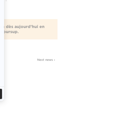
in dès aujourd’hui en
rcoursup.
Next news ›