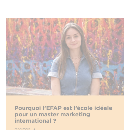
Pourquoi l’EFAP est l’école idéale
pour un master marketing
international ?
read more