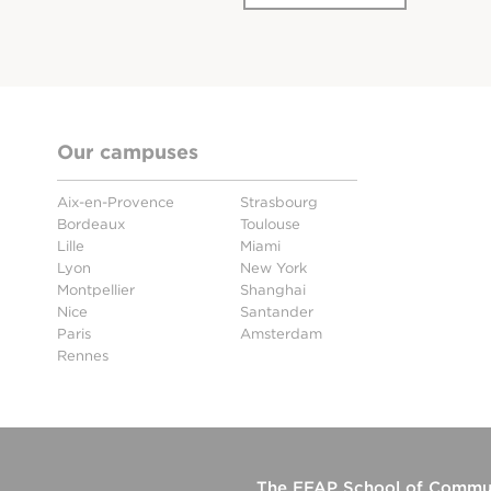
Our campuses
Aix-en-Provence
Strasbourg
Bordeaux
Toulouse
Lille
Miami
Lyon
New York
Montpellier
Shanghai
Nice
Santander
Paris
Amsterdam
Rennes
The
EFAP School of Commun