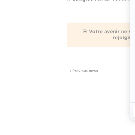
🎯
Votre avenir ne se
rejoigna
‹ Previous news