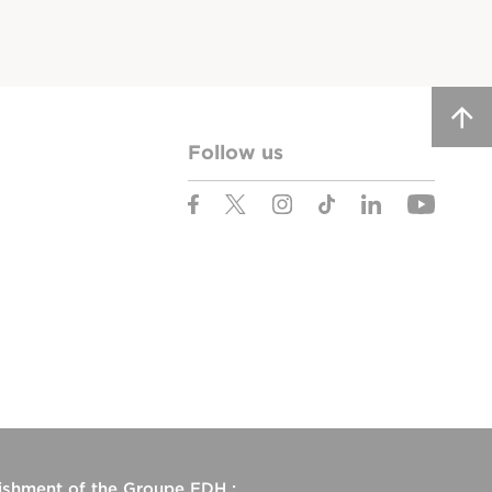
Follow us
lishment of the
Groupe EDH
: