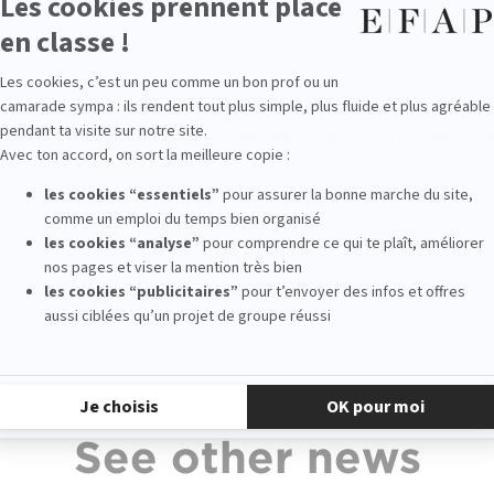
 décide pas sur Parcoursup : prenez votre destin en ma
nt l’EFAP, l’école de communication accessible sans Pa
See other news