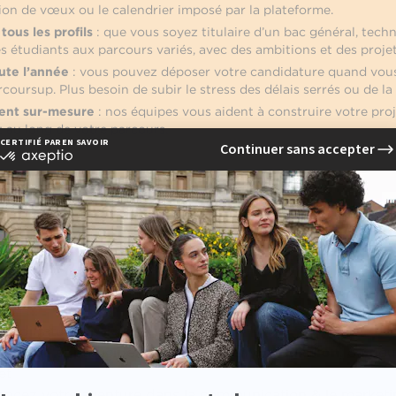
tion de vœux ou le calendrier imposé par la plateforme.
tous les profils
: que vous soyez titulaire d’un bac général, tech
es étudiants aux parcours variés, avec des ambitions et des projet
ute l’année
: vous pouvez déposer votre candidature quand vous
rcoursup. Plus besoin de subir le stress des délais serrés ou de la
nt sur-mesure
: nos équipes vous aident à construire votre pro
t au long de votre parcours.
ndre l’EFAP dès maintenant 
candidature en ligne
ici
'entrée
et participez à un
entretien d’admission
, où no
et
cez votre aventure dans la communication & le marketi