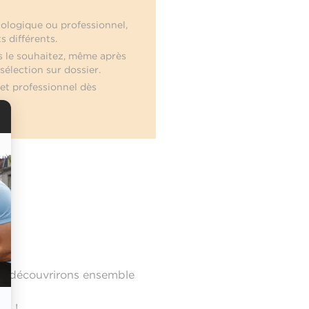
nologique ou professionnel,
s différents.
 le souhaitez, même après
 sélection sur dossier.
jet professionnel dès
?
us découvrirons ensemble
ng !