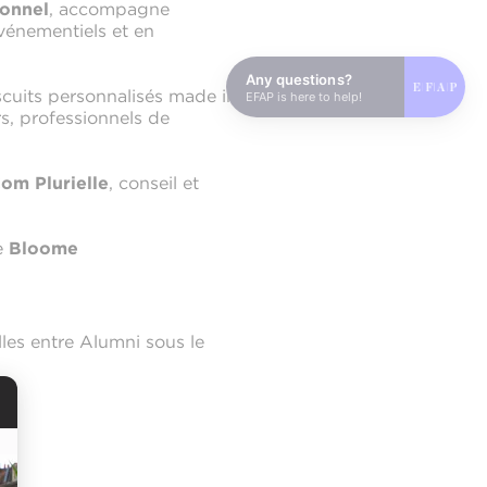
onnel
, accompagne
événementiels et en
Any questions?
iscuits personnalisés made in
EFAP is here to help!
urs, professionnels de
om Plurielle
, conseil et
e
Bloome
les entre Alumni sous le