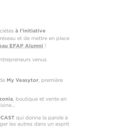
ociétés
à l'initiative
 réseau et de mettre en place
eau EFAP Alumni
!
ntrepreneurs venus
 de
My Veasytor
, première
zonia
, boutique et vente en
uisine…
DCAST
qui donne la parole à
ger les autres dans un esprit