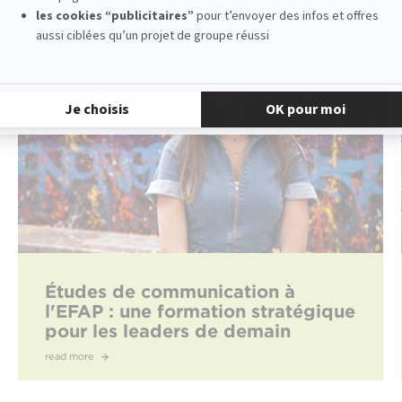
Études de communication à
l'EFAP : une formation stratégique
pour les leaders de demain
read more