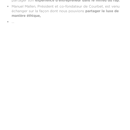
partager son
expérience d'entrepreneur dans le milieu du rap
,
Manuel Mallen, Président et co-fondateur de Courbet, est venu
échanger sur la façon dont nous pouvions
partager le luxe de
manière éthique,
...