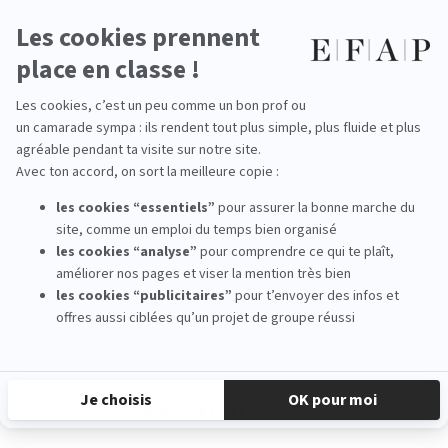
Découvrez le replay de la Marketing Week 2022
‹ Previous news
Next news ›
See other news