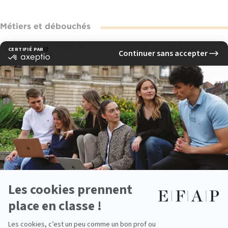
Métiers et débouchés
Profitez d'une formation qui vous ouvre les portes de tous types de
métiers en communication événémentielle. Vous êtes ainsi pleinement
opérationnel pour occuper par exemple un poste de Directeur de
Production Evénementielle, Chef de Projet Culturel / Organisateur
d'Evénements Culturels, ...
Quelques exemples de métiers
Chef de projet événementiel
(en agence ou en entreprise)
Responsable de communication événementielle
Directeur de production
Organisateur d'événements sportifs
Commissaire général de salons
Directeur conseil
Administrateur de spectacles
Organisateur d'événements culturels