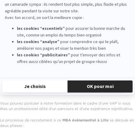
Organisateur d'événements caritatifs
Commissaire d'exposition
Témoignages
{{TEMOIGNAGES_2307_2342_2131}}
Conditions d'admission
Pour être éligible, outre la pertinence de votre projet, vous devez être
titulaire d'un diplôme Bac+4/+5 :
Écoles de management, de communication, d'ingénieurs, IEP
Master de l'enseignement supérieur (science, gestion, économie, droit,
LEA...)
Vous pouvez postuler à notre formation dans le cadre d'une VAP si vous
êtes un professionnel dôté d'un parcours et d'une expérience significative.
Le processus de recrutement à ce
MBA événementiel à Lille
se déroule en
deux phases :