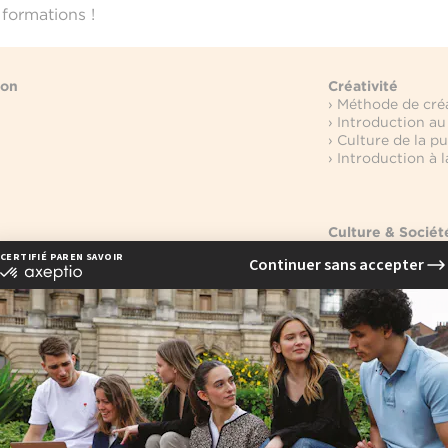
formations !
ion
Créativité
› Méthode de cré
› Introduction a
› Culture de la pu
› Introduction à 
Culture & Sociét
› Décryptage et a
› Institutions pol
› Culture écono
› Professional En
Vie professionne
ent
› Compétitions d'
› Atelier de rech