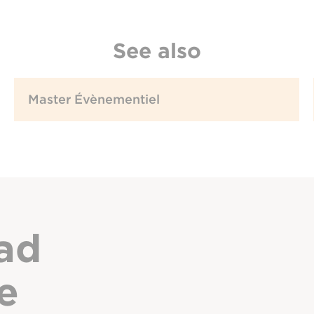
See also
Master Évènementiel
ad
e