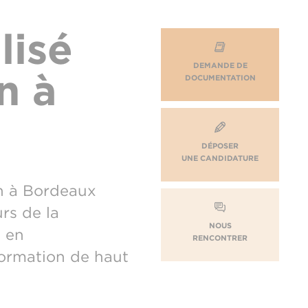
lisé
DEMANDE DE
n à
DOCUMENTATION
DÉPOSER
UNE CANDIDATURE
n à Bordeaux
rs de la
NOUS
n en
RENCONTRER
ormation de haut