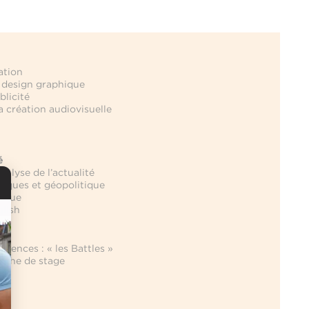
ation
u design graphique
blicité
la création audiovisuelle
é
nalyse de l’actualité
itiques et géopolitique
mique
glish
lle
agences : « les Battles »
erche de stage