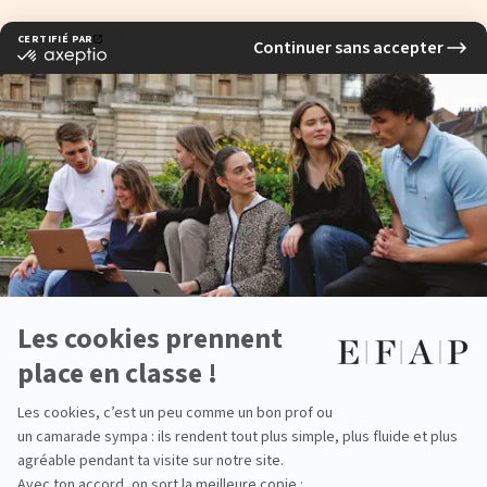
Développement personnel
› Projet personnel de développement
› Personal branding
› Communication interpersonnelle
› Projet Voltaire
Vie professionnelle
› Compétitions d'agences : « les Battles »
› Atelier de recherche de stage
Stage de découverte de 2 mois
Notre école de communication à Lyon présente
un programme axé sur un
apprentissage participatif
en invitant les étudiants à user de leur
créativité. La réalisation de stages en entreprise vous permet d'avoir un
vrai avantage compétitif en vue de votre future insertion professionnelle.
Venez nous rencontrer lors de nos journées portes ouvertes !
Partenaires