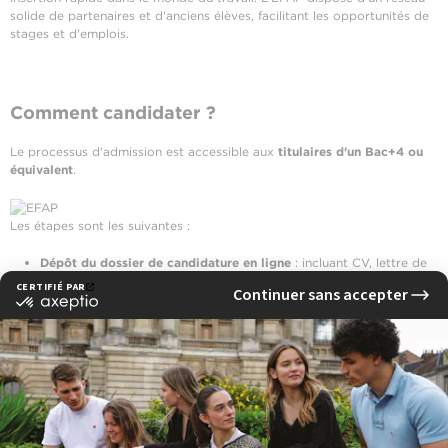
solide de partenaires et d'anciens élèves, facilitant les opportunités de
stages et d'emplois.
Comment candidater ?
Le processus d'admission est accessible aux
titulaires d'un Bac+4 ou
équivalent
.
Les étapes sont les suivantes :
Dépôt du dossier de candidature en ligne
: incluant CV, lettre de
motivation et relevés de notes.
Entretien de motivation
: échange avec le jury pour présenter son
projet professionnel.
Réponse d'admission
: généralement sous quelques jours.
Pour plus d'informations et pour candidater, rendez-vous sur la page
dédiée aux admissions aux MBA spécialisés de l'EFAP.