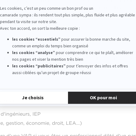
 postes dans l'industrie. Nous vous préparons ainsi à des
a une vraie valeur ajoutée : celle d'avoir été formé aux
4/+5 issus d'horizons divers, notre
MBA Communication i
'ingénieurs, IEP
, gestion, économie, droit, LEA...)
e d'une VAP si vous êtes un professionnel dôté d'un parc