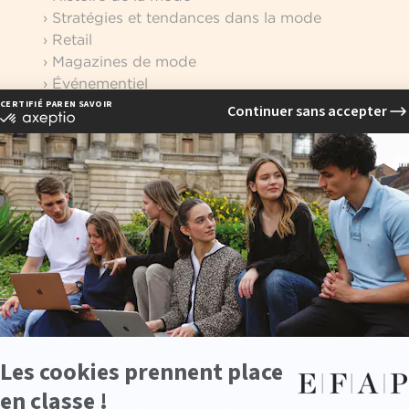
› Stratégies et tendances dans la mode
› Retail
› Magazines de mode
› Événementiel
› Parfums et cosmétiques
e la future génération de spécialistes et communicants d
me s'articule autour des pilliers majeurs de la communica
ous favorisons une approche globale et transversale à trave
roquineries dans l'optique de favoriser votre employabi
communication dans la mode qu'aux nouveaux métiers liés a