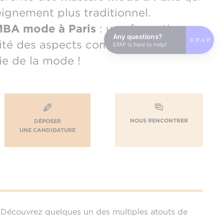
ignement plus traditionnel.
BA mode à Paris
: une formation
Any questions?
alité des aspects communicationnels
EFAP is here to help!
ie de la mode !
NOUS RENCONTRER
DÉPOSER
UNE CANDIDATURE
. Découvrez quelques un des multiples atouts de