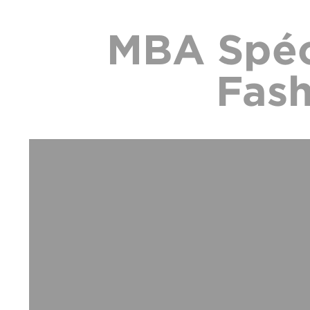
MBA Spéc
Fash