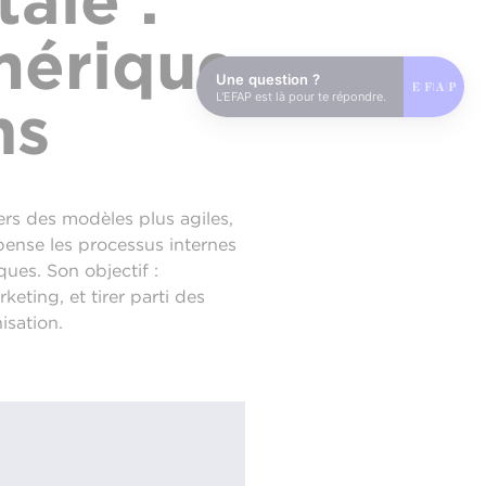
ale :
umérique
Une question ?
L'EFAP est là pour te répondre.
ns
ers des modèles plus agiles,
pense les processus internes
ues. Son objectif :
eting, et tirer parti des
isation.