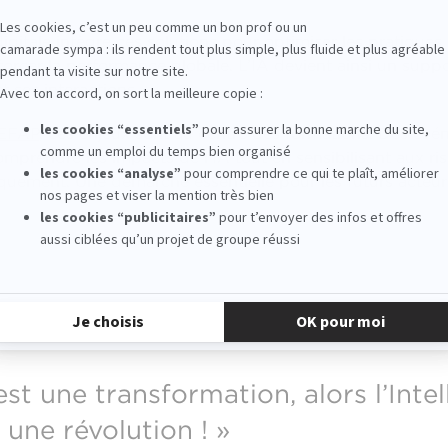
igitale intègre ces solutions pour optimiser les pratiques m
enforcer la performance globale. L’IA devient ainsi un sup
t ses interactions.
EFAP
, ces enjeux sont au centre des formations. Des év
omprendre les impacts de l’IA tout en sensibilisant aux ri
uement. Une démarche essentielle pour les futurs acteurs
 est une transformation, alors l’Inte
t une révolution ! »