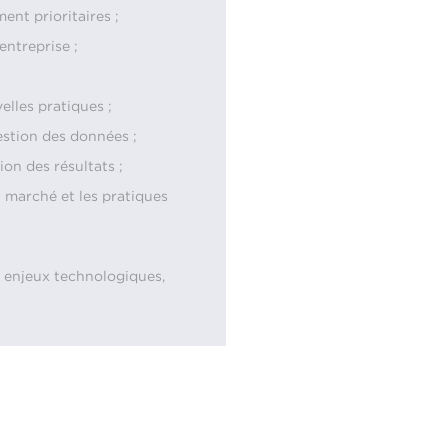
ent prioritaires ;
entreprise ;
lles pratiques ;
gestion des données ;
on des résultats ;
 marché et les pratiques
s enjeux technologiques,