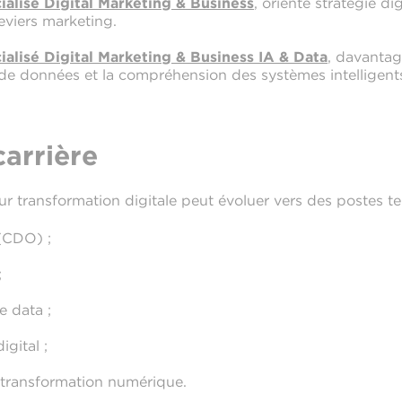
alisé Digital Marketing & Business
, orienté stratégie di
leviers marketing.
alisé Digital Marketing & Business IA & Data
, davantag
 de données et la compréhension des systèmes intelligent
carrière
ur transformation digitale peut évoluer vers des postes te
 (CDO) ;
;
e data ;
igital ;
 transformation numérique.