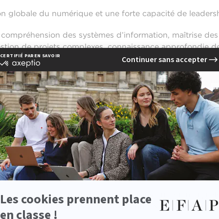
n globale du numérique et une forte capacité de leadersh
ompréhension des systèmes d’information, maîtrise des ou
tion de projets complexes, connaissance approfondie des
que, sens de la stratégie, pédagogie, adaptabilité, communi
 vision prospective.
on digitale sait anticiper les évolutions du marché et tra
 opportunités de croissance.
 outils numériques
ccupe une place déterminante dans la transformation digital
alyser des volumes importants de données et d’améliorer l