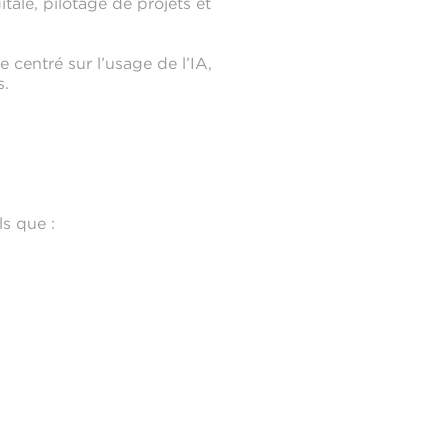
gitale, pilotage de projets et
e centré sur l’usage de l’IA,
s.
ls que :