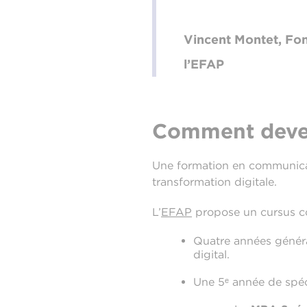
Vincent Montet, Fo
l’EFAP
Comment deveni
Une formation en communicat
transformation digitale.
L’
EFAP
propose un cursus c
Quatre années généra
digital.
Une 5ᵉ année de spéci