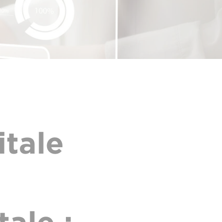
a
itale
a