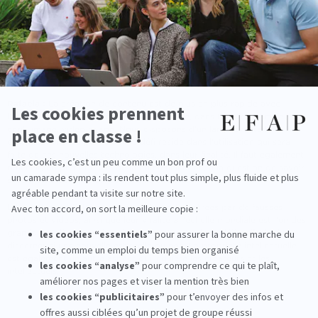
comment l'IA bouleverse les métiers de la
communication et des relations publics.
Pourquoi est-il si important que les jeunes
réfléchissent à ces questions ? Selon vous,
quel sera leur plus grand défi ?
Rafaela :
La création de contenu est de plus en plus rapide avec
l'utilisation de l'intelligence artificielle, et ce, dans tous les domaines ;
écrit, image, vidéo et son. Nous disposons d'un large éventail
d'applications. Je pense que le défi réside dans l'utilisation qui sera
faite de ces nouvelles technologies, dans leur finalité. Il faut également
réfléchir, du point de vue de la communication, à la question de savoir
si cela sera bon ou non pour notre société.
La création de "fake news", parfaitement illustrées par de fausses
photos et vidéos, ainsi que leur viralité à l'échelle mondiale est l'un des
grands problèmes qui inquiètent les experts. Il est déjà difficile de
discerner si une nouvelle est réelle ou non. La propriété intellectuelle
est également un autre aspect qui inquiète les créateurs et les
intellectuels.