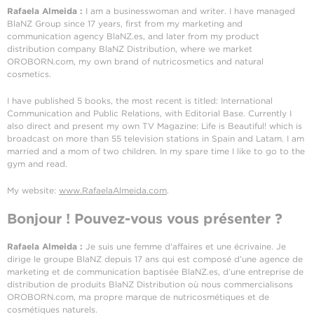
Rafaela Almeida :
I am a businesswoman and writer. I have managed
BlaNZ Group since 17 years, first from my marketing and
communication agency BlaNZ.es, and later from my product
distribution company BlaNZ Distribution, where we market
OROBORN.com, my own brand of nutricosmetics and natural
cosmetics.
I have published 5 books, the most recent is titled: International
Communication and Public Relations, with Editorial Base. Currently I
also direct and present my own TV Magazine: Life is Beautiful! which is
broadcast on more than 55 television stations in Spain and Latam. I am
married and a mom of two children. In my spare time I like to go to the
gym and read.
My website:
www.RafaelaAlmeida.com
.
Bonjour ! Pouvez-vous vous présenter ?
Rafaela Almeida :
Je suis une femme d'affaires et une écrivaine. Je
dirige le groupe BlaNZ depuis 17 ans qui est composé d’une agence de
marketing et de communication baptisée BlaNZ.es, d’une entreprise de
distribution de produits BlaNZ Distribution où nous commercialisons
OROBORN.com, ma propre marque de nutricosmétiques et de
cosmétiques naturels.