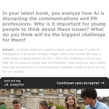
In your latest book, you analyze how AI is
disrupting the communications and PR
professions. Why is it important for young
people to think about these issues? What
do you think will be the biggest challenge
for them?
Rafaela :
Content creation is getting faster with the use of artificial
intelligence, in all areas; written, image, video and sound. We have a
wide range of applications for this. I think the challenge is in the use
that will be given to these new technologies, their purpose. Also reflect
from the perspective of communication, whether it will be good or not
for our society.
The creation of fake news, perfectly illustrated with fake photos and
videos, as well as its global viralization is one of the big issues that
worries experts. It is already arduous to discern whether news is real or
not. Intellectual property is also another aspect that worries creators
and intellectuals.
Dans votre dernier livre, vous analysez