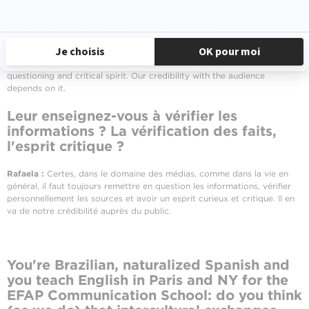
Do you teach them to verify information?
Fact-checking, critical thinking?
Rafaela :
Doubtless, in the field of media, as well as life in general, we
must always question information, personally verify sources and have a
questioning and critical spirit. Our credibility with the audience
depends on it.
Leur enseignez-vous à vérifier les
informations ? La vérification des faits,
l'esprit critique ?
Rafaela :
Certes, dans le domaine des médias, comme dans la vie en
général, il faut toujours remettre en question les informations, vérifier
personnellement les sources et avoir un esprit curieux et critique. Il en
va de notre crédibilité auprès du public.
You're Brazilian, naturalized Spanish and
you teach English in Paris and NY for the
EFAP
Communication School
: do you think