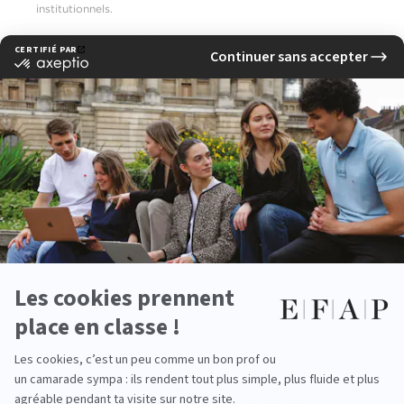
institutionnels.
Ces trajectoires permettent de combiner expertise, influence et
pilotage stratégique des campagnes d’opinion.
Fiche pratique
> Salaire débutant : entre 38 000 et 50 000 € brut/an selon la
structure.
> Lieux d’exercice : agences spécialisées, cabinets de conseil,
institutions publiques, organisations internationales.
> Qualités clés : analyse, anticipation, diplomatie, créativité,
compréhension des enjeux sociaux et politiques, maîtrise des outils
numériques et IA.
Le plus EFAP
L’
EFAP
propose une pédagogie immersive et