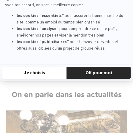
professionnalisante, qui va bien au-delà des
cours théoriques. Les étudiants ont la chance
de visiter des lieux emblématiques de la vie
politique française, pour mieux comprendre le
fonctionnement des institutions et enrichir leur
culture stratégique. Invités par le Sénateur de
la Gironde, Alain Cazabonne, les étudiants de
l’
EFAP Bordeaux
ont pu découvrir le Sénat,
chambre haute du Parlement français. Des
expériences concrètes qui permettent aux
futurs consultants en stratégie d’opinion de se
familiariser avec le terrain et de mieux
anticiper les dynamiques d’influence.
On en parle dans les actualités