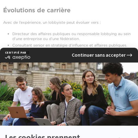
Évolutions de carrière
Avec de l’expérience, un lobbyiste peut évoluer vers :
Directeur des affaires publiques ou responsable lobbying au sein
d’une entreprise ou d’une fédération.
Consultant senior en stratégie d’influence et affaires publiques.
Responsable des relations institutionnelles.
Conseiller stratégique pour des décideurs publics ou privés.
Expert en intelligence économique et veille stratégique.
Ces trajectoires permettent de combiner expertise, influence et
pilotage stratégique des actions auprès des décideurs.
Fiche pratique
Salaire débutant : entre 35 000 et 50 000 € brut/an selon le
secteur et la structure.
Lieux d’exercice : cabinets de lobbying, agences spécialisées,
entreprises, associations, institutions publiques et ONG.
Qualités clés : analyse stratégique, sens de la négociation,
communication d’influence, maîtrise des outils numériques et