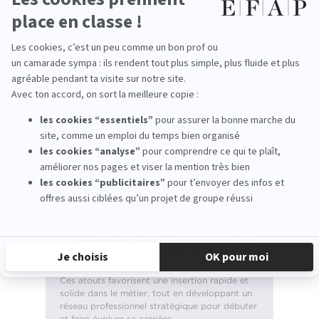
compréhension des enjeux politiques et économiques.
Le plus EFAP
Le réseau de cette école de communication
constitue un véritable atout pour les futurs
lobbyistes :
21 mois de stages intégrés sur 5 ans et
alternance possible dès la 4e année,
permettant une immersion concrète dans le
monde de la communication politique et
des affaires publiques.
Plus de 250 professionnels intervenant
dans le cursus et plus de 100 partenaires
universitaires à l’international, offrant aux
étudiants des contacts stratégiques et une
ouverture sur les pratiques professionnelles
mondiales.
Ces atouts favorisent une insertion rapide et
solide dans le métier, tout en développant un
réseau professionnel stratégique pour débuter
et faire évoluer sa carrière.