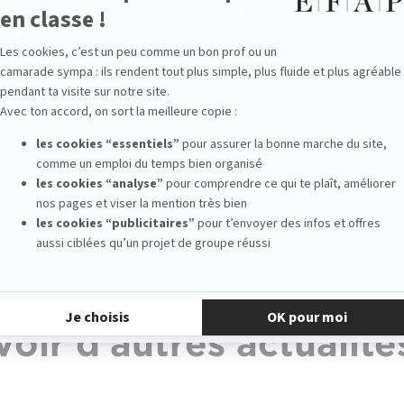
opos du HUB Institute :
Premier Think Tank digital franç
TUTE
accompagne les organisations qui souhaitent repenser
ter et anticiper les tendances mondiales à venir en matière
eurs, à repenser leur business, leur organisation, leur stra
cité.
Voir d'autres actualité