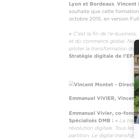
Lyon et Bordeaux
.
Vincent 
souhaite que cette formation 
octobre 2015, en version Ful
«
C'est la fin de l'e-business
et du commerce global. Notre
piloter la transformation digi
Stratégie digitale de l'EF
Emmanuel VIVIER, Vincen
Emmanuel Vivier, co-fonda
Spécialisés DMB :
«
La trans
révolution digitale. Tous les
partition. Le digital transfor