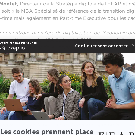
Montet,
Directeur de la Stratégie digitale de l'EFAP et 
soit « le MBA Spécialisé de référence de la transition digi
l-time mais également en Part-time Executive pour les cadr
, nous entrons dans l'ère de digitalisation de l'économie qu
 vocation avec le MBA Spécialisé DMB est donc de former
tale du business et de la société en général.
»
Vincent Mon
AP, groupe EDH
t MONTET, Vincent DUCRAY
teur du HUB Institute
et désormais
Président du Boar
formation que nous allons mettre en place à l'EFAP est un 
 métiers, et en particuliers ceux du marketing et de la comm
me les attentes des clients, l'écosystème concurrentiel et 