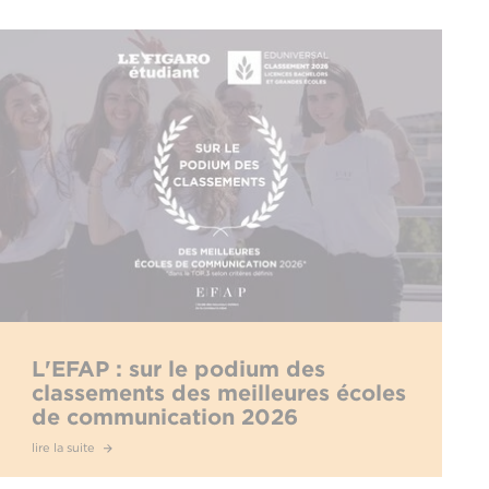
L'EFAP : sur le podium des
classements des meilleures écoles
de communication 2026
lire la suite