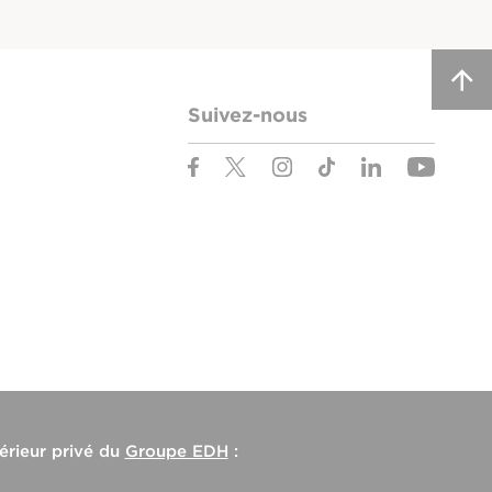
Suivez-nous
érieur privé du
Groupe EDH
: