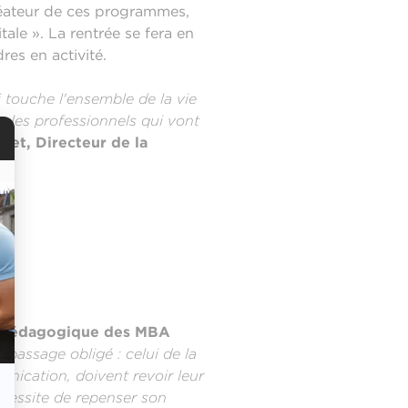
créateur de ces programmes,
tale ». La rentrée se fera en
es en activité.
i touche l'ensemble de la vie
 les professionnels qui vont
tet, Directeur de la
d Pédagogique des MBA
passage obligé : celui de la
unication, doivent revoir leur
nécessite de repenser son