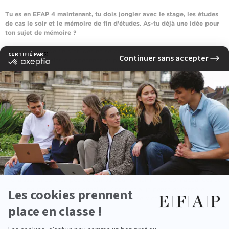
Tu es en EFAP 4 maintenant, tu dois jongler avec le stage, les études
de cas le soir et le mémoire de fin d'études. As-tu déjà une idée pour
ton sujet de mémoire ?
Mon mémoire de fin d'études ne se basera pas sur la musique mais sur
les familles royales européennes et plus particulièrement la monarchie
espagnole. Ces personnalités publiques m'ont toujours intriguée et
intéressée. Voici un aperçu de la ma problématique : face au contexte
économique, sociétal et culturel, comment, par la communication,
arrivent-elles à rester aussi populaire ? Comment améliorer leur image
lorsque les fondements de la monarchie et de la famille royale
(notamment espagnole) sont écornés par des scandales, une crise
unitaire et politique ? Réponse bientôt !
Quels sont tes projets pour la suite ?
Après l'EFAP, je souhaiterais continuer mes études et faire un Master 2
en Communication. Même si mon stage me plaît beaucoup, je préfère
me laisser encore un peu de temps pour enrichir mes connaissances et
mes expériences professionnelles. Après cela, je pense et j'espère
acquérir plus de maturité et proposer mes services au monde du
travail.
Marine ROUSSEL – EFAP 4