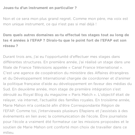
Joues-tu d'un instrument en particulier ?
Non et ce sera mon plus grand regret. Comme mon père, ma voix est
mon unique instrument, ce qui n'est pas si mal déjà !
Dans quels autres domaines as-tu effectué tes stages tout au long de
tes 4 années à l'EFAP ? Dirais-tu que le point fort de l'EFAP est son
réseau ?
Durant trois ans, j'ai eu l'opportunité d'effectuer mes stages dans
différentes structures. En première année, j'ai réalisé un stage dans une
filiale de France Télévisions appelée « Canal France International ».
C'est une agence de coopération du ministère des Affaires étrangères
et du Développement International chargée de coordonner et d'animer
la politique française d'aide au développement en faveur des médias du
Sud. En deuxième année, mon stage de première intégration s'est
déroulé au Royal Blog du magazine « Paris Match ». L'objectif était de
relayer, via internet, l'actualité des familles royales. En troisième année,
Marie Mahon m'a contacté afin d'être Correspondante Région de
l'EFAP. Comme toi, j'interviewais plusieurs Efapiens et j'assistais à des
événements en lien avec la communication de l'école. Être journaliste
pour l'école a vraiment été formateur car les missions proposées et le
soutien de Marie Mahon ont conforté mon choix de travailler dans ce
milieu.