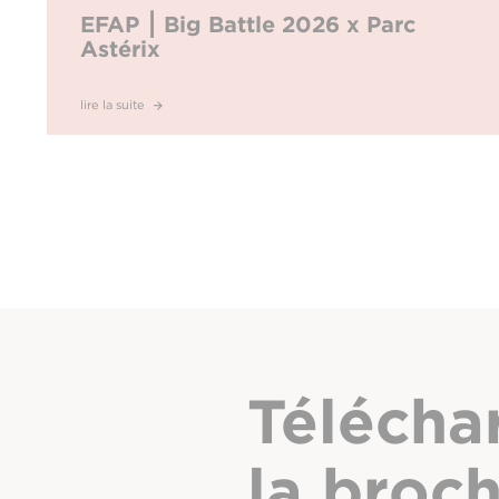
EFAP ⎮ Big Battle 2026 x Parc
Astérix
lire la suite
Télécha
la broc