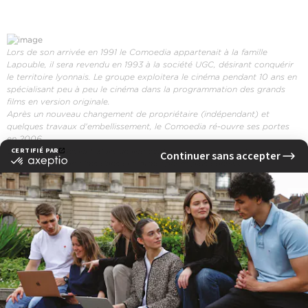
Lors de son arrivée en 1991 le Comoedia appartenait à la famille
Lapouble, il sera revendu en 1993 à la société UGC, désirant conquérir
le territoire lyonnais. Le groupe exploitera le cinéma pendant 10 ans en
spécialisant peu à peu le cinéma dans la programmation des grands
films en version originale.
Après un nouveau changement de propriétaire (indépendant) et
quelques travaux d'embellissement, le Comoedia ré-ouvre ses portes
en 2006 .
Le Comoedia devient alors un lieu contemporain où se mèlent confort
et large choix de films dans une atmosphère plus conviviale !
‹ Actualité précedente
Actualité suivante ›
Voir d'autres actualités