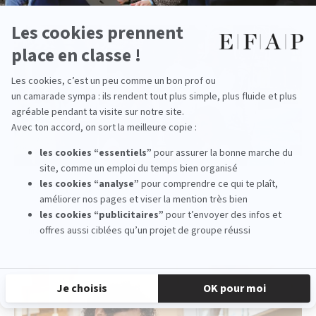
EFAP ⎮ Big Battle 2026 x Parc Astérix
lire la suite