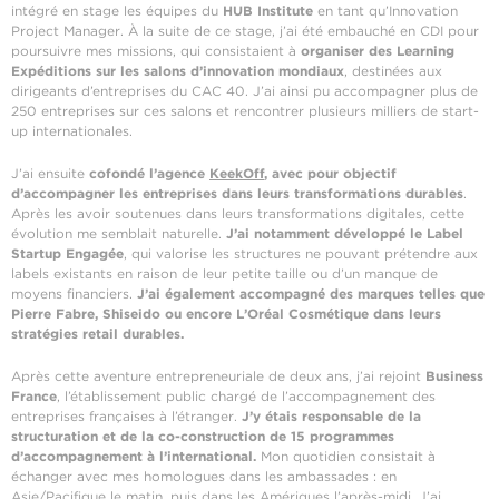
intégré en stage les équipes du
HUB Institute
en tant qu’Innovation
Project Manager. À la suite de ce stage, j’ai été embauché en CDI pour
poursuivre mes missions, qui consistaient à
organiser des Learning
Expéditions sur les salons d’innovation mondiaux
, destinées aux
dirigeants d’entreprises du CAC 40. J’ai ainsi pu accompagner plus de
250 entreprises sur ces salons et rencontrer plusieurs milliers de start-
up internationales.
J’ai ensuite
cofondé l’agence
KeekOff
, avec pour objectif
d’accompagner les entreprises dans leurs transformations durables
.
Après les avoir soutenues dans leurs transformations digitales, cette
évolution me semblait naturelle.
J’ai notamment développé le Label
Startup Engagée
, qui valorise les structures ne pouvant prétendre aux
labels existants en raison de leur petite taille ou d’un manque de
moyens financiers.
J’ai également accompagné des marques telles que
Pierre Fabre, Shiseido ou encore L’Oréal Cosmétique dans leurs
stratégies retail durables.
Après cette aventure entrepreneuriale de deux ans, j’ai rejoint
Business
France
, l’établissement public chargé de l’accompagnement des
entreprises françaises à l’étranger.
J’y étais responsable de la
structuration et de la co-construction de 15 programmes
d’accompagnement à l’international.
Mon quotidien consistait à
échanger avec mes homologues dans les ambassades : en
Asie/Pacifique le matin, puis dans les Amériques l’après-midi. J’ai