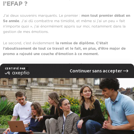
l’EFAP ?
J’ai deux souvenirs marquants. Le premier :
mon tout premier débat en
5e année
. J’ai dû combattre ma timidité, et même si j’ai un peu « fait
n’importe quoi », j’ai énormément appris sur moi, notamment dans la
gestion de mes émotions.
Le second, c’est évidemment
la remise de diplôme. C’était
l’aboutissement de tout ce travail et le fait, en plus, d’être major de
promo a rajouté une couche d’émotion à ce moment.
Pouvez-vous nous parler de votre
participation au Marathon des Sables
Legendary ?
Il s’agit d’un
ultra-trail dans le Sahara marocain, considéré comme le
plus difficile au monde
, car il se déroule dans des conditions extrêmes
et en autosuffisance alimentaire. Pour illustrer, ce sera ma deuxième
participation cette année. Il y a deux ans, lors de ma première édition, il
faisait 61 degrés, et je portais un sac à dos de 13 kilos contenant toute
ma nourriture pour six jours, ainsi que mon tapis de sol et mon duvet.
Je profite de ce type d’épreuve pour soutenir des associations.
Il y a