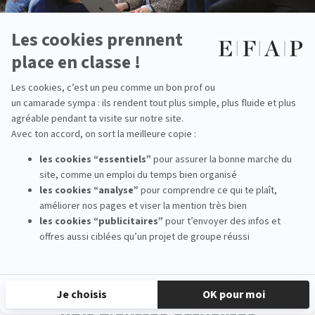
deux ans, je représentais Coral Gardeners, une association polynésienne
qui lutte contre le blanchiment des coraux, et Pangaea X, programme
d’innovation de Mike Horn qui met en avant des projets à impact
portés par des jeunes.
Cette année, je représente Solidarité Marathon des Sables, association
créée par le fondateur du marathon, qui accompagne les enfants et
mères célibataires du sud-est marocain dans leur alphabétisation,
grâce au sport et au lien social.
J’apporte plus de 175 cahiers, des
paires de chaussures, ainsi que des stylos et feutres pour soutenir leur
mission.
Un grand merci à Valentin pour son témoignage et bravo à lui pour son
engagement et sa participation au Marathon des Sables Legendary !
‹ Actualité précedente
Actualité suivante ›