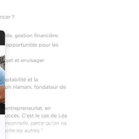
ancer ?
nelle, gestion financière.
et opportunités pour les
rojet et envisager
daptabilité et la
oseph Hamani, fondateur de
 l’entrepreneuriat, en
u succès. C'est le cas de Léa
e personnelle, parce qu'on va
touche les autres."