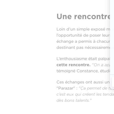
Une rencontre 
Loin d’un simple exposé magis
l’opportunité de poser leurs
échange a permis à chacun d’
destinant pas nécessairement
L’enthousiasme était palpabl
cette rencontre.
"On a appri
témoigné Constance, étudia
Ces échanges ont aussi un ré
"Parazar" :
"Ça permet de tou
c’est eux qui créent les ten
des bons talents."