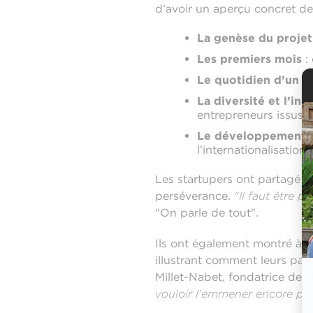
d’avoir un aperçu concret des
La genèse du projet
Les premiers mois
: 
Le quotidien d’un e
La diversité et l’inc
entrepreneurs issus d
Le développement et
l’internationalisation 
Les startupers ont partagé le
perséverance.
"Il faut être 
"On parle de tout".
Ils ont également montré à qu
illustrant comment leurs parc
Millet-Nabet, fondatrice de "
vouloir l'emmener encore plus