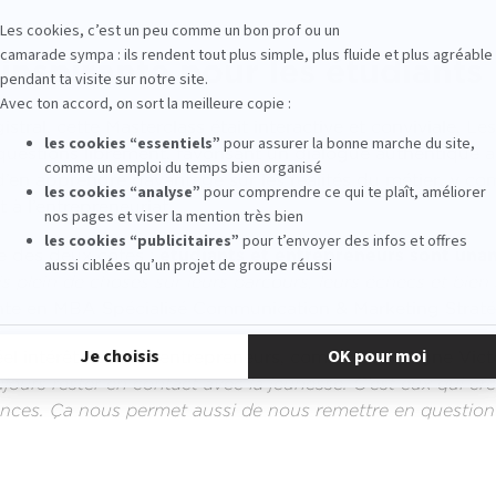
inspirante pour les étudiants
tral, cette Masterclass était interactive et conviviale. Le
 questions librement, favorisant un dialogue authentique a
en apprendre davantage sur les réalités du métier, y co
 à l’entrepreneuriat.
e des deux côtés :
étudiants et entrepreneurs sont unan
s plein de choses sur leurs parcours, leurs échecs et bien s
nte en MBA Spécialisé Communication & Marketing Straté
el intérêt pour les entrepreneurs, comme le souligne Vict
jours rester en contact avec la jeunesse. C’est eux qui cr
dances. Ça nous permet aussi de nous remettre en question