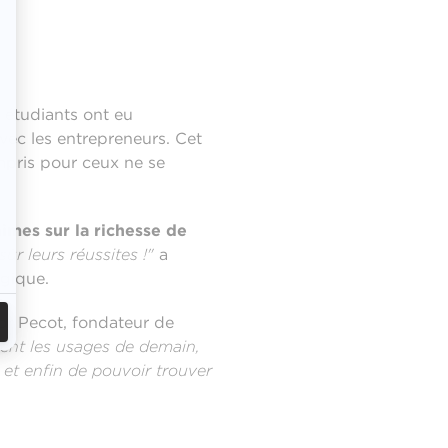
s étudiants ont eu
vec les entrepreneurs. Cet
mpris pour ceux ne se
imes sur la richesse de
ûr leurs réussites !"
a
gique.
or Pecot, fondateur de
éent les usages de demain,
 et enfin de pouvoir trouver