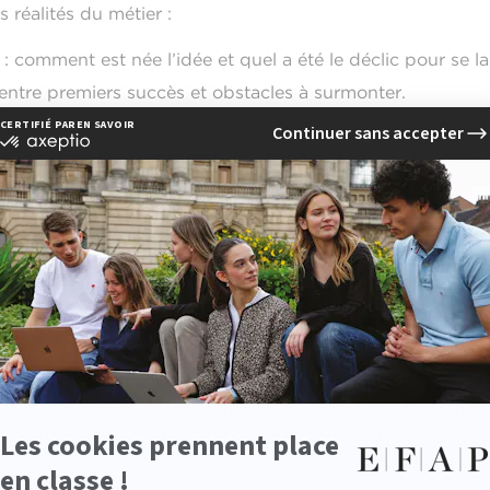
 réalités du métier :
: comment est née l’idée et quel a été le déclic pour se l
entre premiers succès et obstacles à surmonter.
ntrepreneur
: équilibre entre vie personnelle et profession
lusion dans l’entrepreneuriat
: témoignages sur les défis 
e divers horizons.
 la croissance d’une startup
: comment structurer son p
?
urs conseils en soulignant l'importance de l'entourage, l'a
persévérant, c'est plus un marathon qu'un sprint."
atteste J
el point les histoires personnelles jouent un rôle clé dans
ours individuels ont influencé leurs choix et leur vision d
Quatre février" :
"C'est bien quand c'est tiré d'une histoir
 loin. C'est un projet qui nous touche et on a envie qu'il 