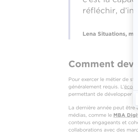
réfléchir, d’insp
Lena Situations, ma
Comment deven
Pour exercer le métier de st
généralement requis. L’
école
permettant de développer une 
La dernière année peut être
médias, comme le
MBA Digit
contenus engageants et cohér
collaborations avec des marq