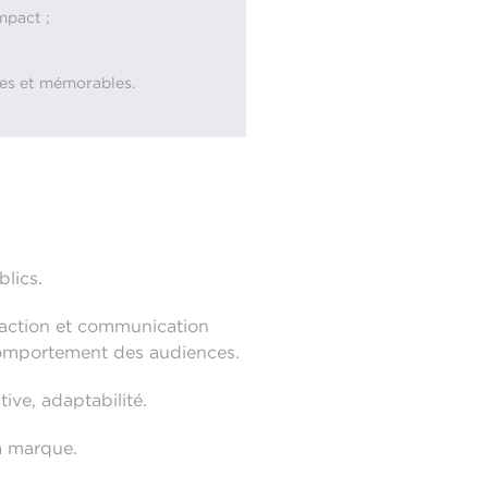
mpact ;
ntes et mémorables.
blics.
édaction et communication
t comportement des audiences.
tive, adaptabilité.
la marque.