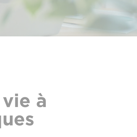
 vie à
ques