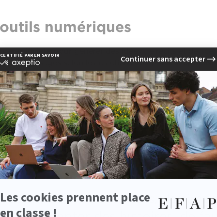
 outils numériques
ligence artificielle pour générer des idées de récits et de s
t les messages selon les réactions des publics, optimiser
istoires.
vité et la précision, tout en laissant au storyteller la resp
.
’une diplômée EFAP
ation, ce sont des mots, des imag
ité de raconter des histoires, de fai