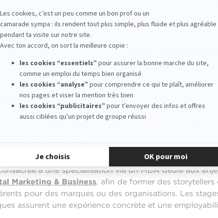
irer... ! »
rraine de la promotion EFAP 2024, créatrice de 
ir storyteller
oryteller, un diplôme Bac +5 en communication, marketing
 de communication EFAP
propose un cursus en communic
solide culture éditoriale, créative et stratégique.
 consacrée à une spécialisation via un MBA dédié aux enj
al Marketing & Business
, afin de former des storyteller
ents pour des marques ou des organisations. Les stages,
ues assurent une expérience concrète et une employabili