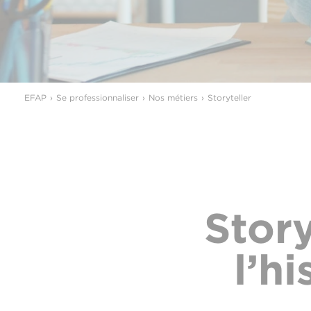
EFAP
Se professionnaliser
Nos métiers
Storyteller
Story
l’h