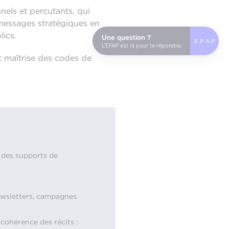
nnels et percutants, qui
 messages stratégiques en
lics.
Une question ?
L'EFAP est là pour te répondre.
et maîtrise des codes de
e des supports de
newsletters, campagnes
cohérence des récits ;