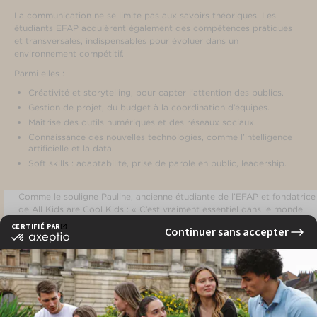
La communication ne se limite pas aux savoirs théoriques. Les
étudiants EFAP acquièrent également des compétences pratiques
et transversales, indispensables pour évoluer dans un
environnement compétitif.
Parmi elles :
Créativité et storytelling, pour capter l’attention des publics.
Gestion de projet, du budget à la coordination d’équipes.
Maîtrise des outils numériques et des réseaux sociaux.
Connaissance des nouvelles technologies, comme l’intelligence
artificielle et la data.
Soft skills : adaptabilité, prise de parole en public, leadership.
Comme le souligne Pauline, ancienne étudiante de l’EFAP et fondatrice
de All Kids are Cool Kids : « C’est vraiment essentiel dans le monde
actuel de se former à la data voire à la big data… Apprendre à coder
en SQL, être un as d’Excel, savoir faire vivre les chiffres dans un
narratif adapté, c’est primordial de nos jours. »
La
formation communication
de l’EFAP offre justement cet équilibre
EN CE MOMENT À L'EFAP
entre capacités relationnelles et compétences techniques de pointe.
Débouchés et évolutions de carrière