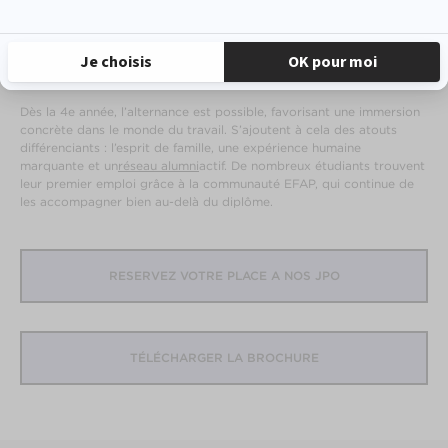
Avec plus de 35 nationalités représentées et un accès à des
universités partenaires à l’étranger, l’EFAP offre une dimension
internationale précieuse. Les étudiants renforcent leurs
compétences en anglais, découvrent d’autres cultures et élargissent
leur réseau professionnel.
Dès la 4e année, l’alternance est possible, favorisant une immersion
concrète dans le monde du travail. S’ajoutent à cela des atouts
différenciants : l’esprit de famille, une expérience humaine
marquante et un
réseau alumni
actif. De nombreux étudiants trouvent
leur premier emploi grâce à la communauté EFAP, qui continue de
les accompagner bien au-delà du diplôme.
RESERVEZ VOTRE PLACE A NOS JPO
TÉLÉCHARGER LA BROCHURE