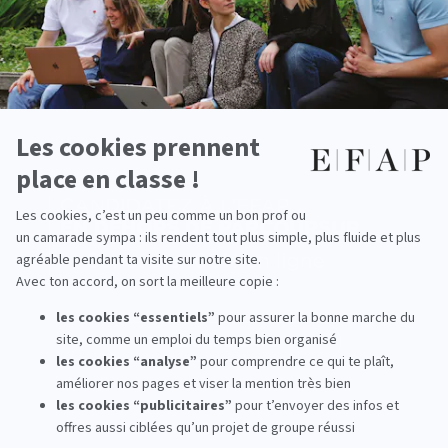
La richesse du programme EFAP ouvre la voie à de nombreux
métiers :
Chef de projet événementiel
: organise et coordonne des
événements impactants.
Community manager : anime les communautés en ligne et valorise
l’image d’une marque.
Attaché de presse
: entretient les relations avec les médias et gère
la visibilité des projets.
Chef de projet tourisme d’affaires : conçoit séminaires et congrès
professionnels.
Directeur de production : supervise la logistique et les équipes de
production.
Après quelques années d’expérience, les diplômés peuvent évoluer
vers des postes de direction ou créer leur propre agence. La
formation communication
EFAP constitue un atout majeur pour
bâtir une carrière solide et évolutive.
Une ouverture à l’international et un
réseau solide