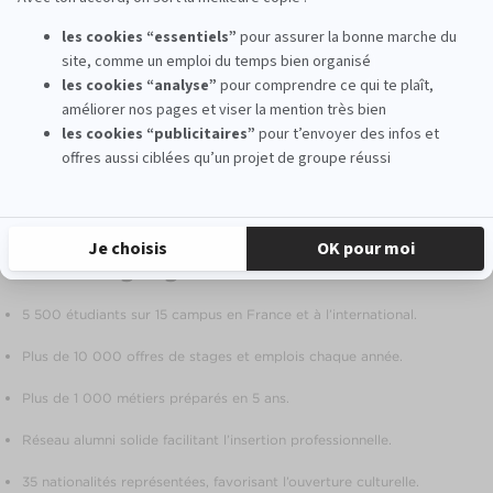
ou à l’international,
grâce au réseau de plus de 500
entreprises partenaires, incluant agences de communication
influentes et médias de renommée internationale. La
possibilité d’alternance dès la 4e année renforce
l’employabilité et permet de mettre en pratique les
enseignements théoriques. Les Efapiens développent
également des soft skills et des compétences techniques
comme l’IA, désormais incontournables dans le marketing
digital.
Les atouts de l’EFAP, meilleure école de
marketing digital
5 500 étudiants sur 15 campus en France et à l’international.
Plus de 10 000 offres de stages et emplois chaque année.
Plus de 1 000 métiers préparés en 5 ans.
Réseau alumni solide facilitant l’insertion professionnelle.
35 nationalités représentées, favorisant l’ouverture culturelle.