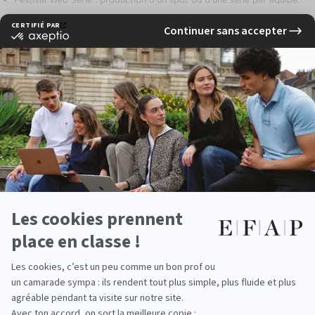
Séminaire 3.0 : une semaine dédiée à l’influence et aux nouvelles
technologies.
100% Com de crise : gestion immersive d’une crise fictive en
EN CE MOMENT À L'EFAP
entreprise.
Lab Days : challenges inter promotions sur l’IA, la RSE ou
l’international.
Creative Experience : ateliers créatifs pour développer l’imagination
et le design.
Cette approche événementielle et immersive favorise l’acquisition
de compétences concrètes et prépare les étudiants aux exigences
des métiers du marketing digital et de la communication.
Expérience professionnelle et
international
Chaque année, les étudiants effectuent des
stages en France