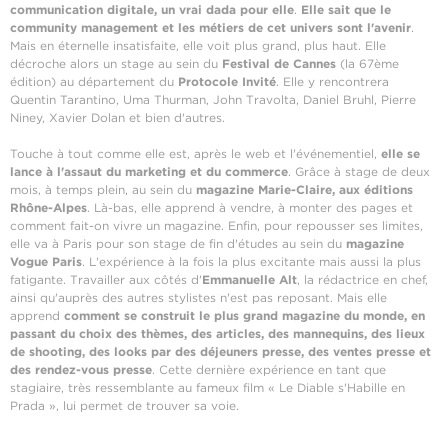
communication digitale, un vrai dada pour elle
.
Elle sait que le
community management et les métiers de cet univers sont l'avenir
.
Mais en éternelle insatisfaite, elle voit plus grand, plus haut. Elle
décroche alors un stage au sein du
Festival de Cannes
(la 67ème
édition) au département du
Protocole Invité
. Elle y rencontrera
Quentin Tarantino, Uma Thurman, John Travolta, Daniel Bruhl, Pierre
Niney, Xavier Dolan et bien d'autres.
Touche à tout comme elle est, après le web et l'événementiel,
elle se
lance à l'assaut du marketing et du commerce
. Grâce à stage de deux
mois, à temps plein, au sein du
magazine Marie-Claire, aux éditions
Rhône-Alpes
. Là-bas, elle apprend à vendre, à monter des pages et
comment fait-on vivre un magazine. Enfin, pour repousser ses limites,
elle va à Paris pour son stage de fin d'études au sein du
magazine
Vogue Paris
. L'expérience à la fois la plus excitante mais aussi la plus
fatigante. Travailler aux côtés d'
Emmanuelle Alt
, la rédactrice en chef,
ainsi qu'auprès des autres stylistes n'est pas reposant. Mais elle
apprend
comment se construit le plus grand magazine du monde, en
passant du choix des thèmes, des articles, des mannequins, des lieux
de shooting, des looks par des déjeuners presse, des ventes presse et
des rendez-vous presse
. Cette dernière expérience en tant que
stagiaire, très ressemblante au fameux film « Le Diable s'Habille en
Prada », lui permet de trouver sa voie.