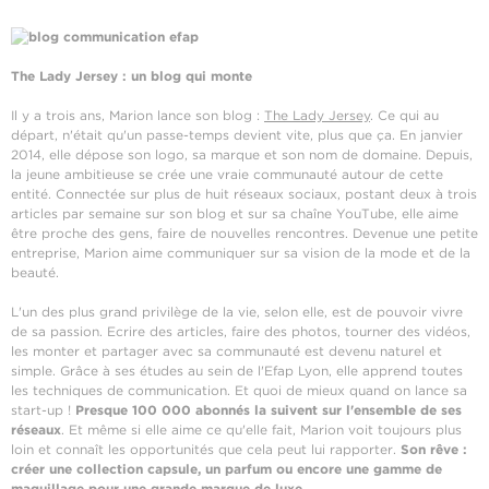
The Lady Jersey : un blog qui monte
Il y a trois ans, Marion lance son blog :
The Lady Jersey
. Ce qui au
départ, n'était qu'un passe-temps devient vite, plus que ça. En janvier
2014, elle dépose son logo, sa marque et son nom de domaine. Depuis,
la jeune ambitieuse se crée une vraie communauté autour de cette
entité. Connectée sur plus de huit réseaux sociaux, postant deux à trois
articles par semaine sur son blog et sur sa chaîne YouTube, elle aime
être proche des gens, faire de nouvelles rencontres. Devenue une petite
entreprise, Marion aime communiquer sur sa vision de la mode et de la
beauté.
L'un des plus grand privilège de la vie, selon elle, est de pouvoir vivre
de sa passion. Ecrire des articles, faire des photos, tourner des vidéos,
les monter et partager avec sa communauté est devenu naturel et
simple. Grâce à ses études au sein de l'Efap Lyon, elle apprend toutes
les techniques de communication. Et quoi de mieux quand on lance sa
start-up !
Presque 100 000 abonnés la suivent sur l'ensemble de ses
réseaux
. Et même si elle aime ce qu'elle fait, Marion voit toujours plus
loin et connaît les opportunités que cela peut lui rapporter.
Son rêve :
créer une collection capsule, un parfum ou encore une gamme de
maquillage pour une grande marque de luxe
.