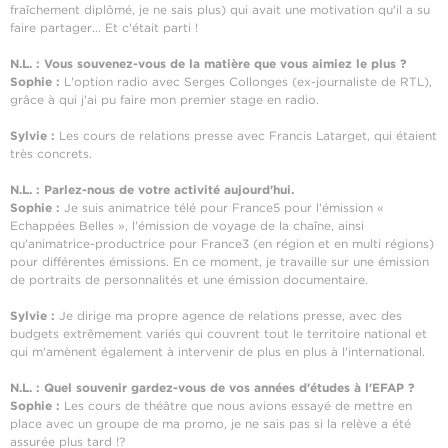
fraîchement diplômé, je ne sais plus) qui avait une motivation qu'il a su
faire partager... Et c'était parti !
N.L. : Vous souvenez-vous de la matière que vous aimiez le plus ?
Sophie :
L'option radio avec Serges Collonges (ex-journaliste de RTL),
grâce à qui j'ai pu faire mon premier stage en radio.
Sylvie :
Les cours de relations presse avec Francis Latarget, qui étaient
très concrets.
N.L. : Parlez-nous de votre activité aujourd'hui.
Sophie :
Je suis animatrice télé pour France5 pour l'émission «
Echappées Belles », l'émission de voyage de la chaîne, ainsi
qu'animatrice-productrice pour France3 (en région et en multi régions)
pour différentes émissions. En ce moment, je travaille sur une émission
de portraits de personnalités et une émission documentaire.
Sylvie :
Je dirige ma propre agence de relations presse, avec des
budgets extrêmement variés qui couvrent tout le territoire national et
qui m'amènent également à intervenir de plus en plus à l'international.
N.L. : Quel souvenir gardez-vous de vos années d'études à l'EFAP ?
Sophie :
Les cours de théâtre que nous avions essayé de mettre en
place avec un groupe de ma promo, je ne sais pas si la relève a été
assurée plus tard !?