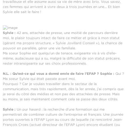
travailleuse et elle assume aussi sa vie de mère avec brio. Vous savez,
ces femmes qui arrivent à vivre deux à trois journées en une... Et bien
Sylvie elle sait le faire !
Sylvie :
42 ans, attachée de presse, une moitié de parcours derrière
moi, le plaisir toujours intact de faire ce métier et grâce à mon statut
(gérant ma propre structure, « Sylvie Jovillard Conseil »), la chance de
pouvoir en parallèle, gérer une vie familiale.
Ma soeur Sophie est quelqu'un de tenace, exigeante vis à vis d'elle-
même, audacieuse qui a su, malgré la difficulté de son statut précaire,
rester intransigeante sur ses choix professionnels.
N.L. : Qu'est-ce qui vous a donné envie de faire l'EFAP ?
Sophie :
Qui ?
Ma soeur Sylvie qui était passée avant moi.
Pourquoi ? Car je voulais travailler dans le secteur de la
communication, mais très rapidement, dès la 1er année, j'ai compris que
je serai du côté des médias et non pas des attachées de presse. Mais
au moins, je sais maintenant comment cela se passe des deux côtés.
Sylvie :
Un pur hasard : la recherche d'une formation qui me
permettrait de combiner culture de l'entreprise et français. Une journée
portes ouvertes à l'EFAP Lyon au cours de laquelle j'ai rencontré Jean-
François Croes (actuel directeur de l'EFAP Lyon) encore étudiant (ou