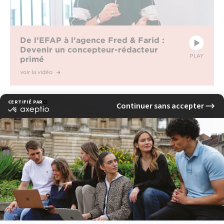
De l’EFAP à l’agence Fred & Farid :
Devenir un concepteur-rédacteur
PLAY
primé
voir la vidéo
L’histoire de l’EFAP : une école pionnière
dans la communication depuis 65 ans