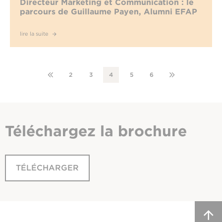
Directeur Marketing et Communication : le
parcours de Guillaume Payen, Alumni EFAP
lire la suite
2
3
4
5
6
Téléchargez
la brochure
TÉLÉCHARGER