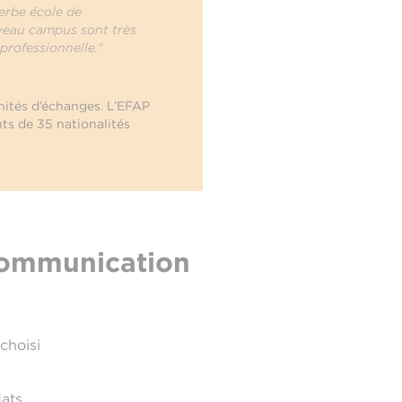
erbe école de
ouveau campus sont très
professionnelle."
nités d’échanges. L’EFAP
nts de 35 nationalités
communication
choisi
dats