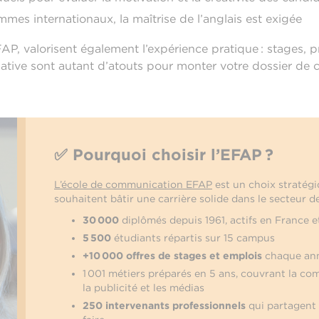
mes internationaux, la maîtrise de l’anglais est exigée
P, valorisent également l’expérience pratique : stages, pr
ciative sont autant d’atouts pour monter votre dossier de 
✅ Pourquoi choisir l’EFAP ?
L’école de communication EFAP
est un choix stratég
souhaitent bâtir une carrière solide dans le secteur 
30 000
diplômés depuis 1961, actifs en France et
5 500
étudiants répartis sur 15 campus
+10 000 offres de stages et emplois
chaque an
1 001 métiers préparés en 5 ans, couvrant la co
la publicité et les médias
250 intervenants professionnels
qui partagent 