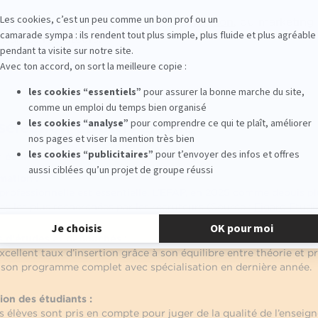
privilégié aux
métiers de la communication
, du marketing 
par les recruteurs.
e sélection EDUNIVERSAL
s
écoles de communication
sur quatre grands axes :
mation :
rofessionnelle est essentielle. L’EFAP, en 2025 comme depuis pl
les les plus recherchées par les recruteurs (Source :
Figaro Étudi
es d’études et débouchés :
xcellent taux d’insertion grâce à son équilibre entre théorie et 
 son programme complet avec spécialisation en dernière année.
ion des étudiants :
s élèves sont pris en compte pour juger de la qualité de l’enseig