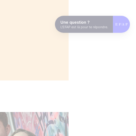
Une question ?
L'EFAP est là pour te répondre.