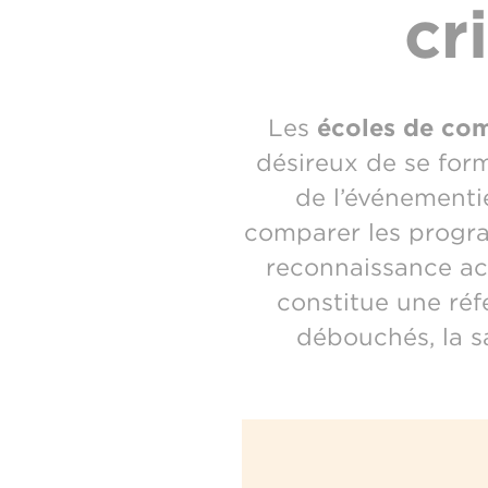
cr
Les
écoles de co
désireux de se form
de l’événementie
comparer les program
reconnaissance ac
constitue une réfé
débouchés, la sa