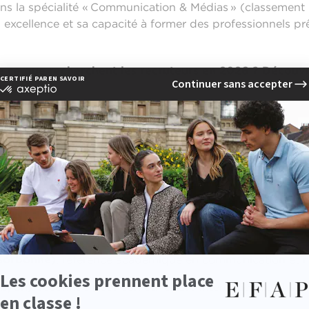
s la spécialité « Communication & Médias » (classeme
xcellence et sa capacité à former des professionnels prêts
ce que recherchent les recruteurs en 2026 ? Découvr
valorisés.
ent également dans le classement :
r de Communication et Publicité)
, réputée pour son app
marketing et la publicité
EEC)
, avec un programme complet orienté stratégie publi
-Sorbonne)
, référence académique en communication et 
lyon)
, reconnue pour son ouverture internationale et se