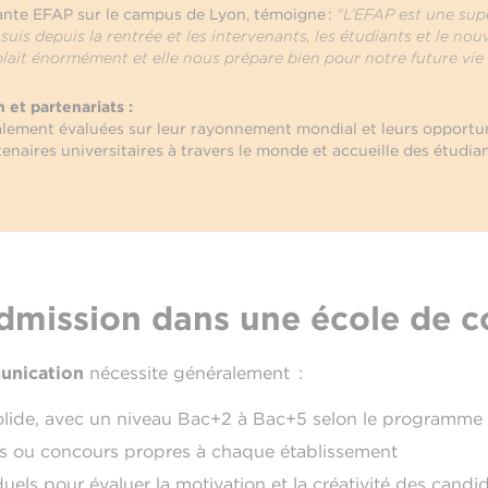
iante EFAP sur le campus de Lyon, témoigne :
"L’EFAP est une sup
suis depuis la rentrée et les intervenants, les étudiants et le n
plait énormément et elle nous prépare bien pour notre future vie 
n et partenariats :
alement évaluées sur leur rayonnement mondial et leurs opportu
enaires universitaires à travers le monde et accueille des étudia
admission dans une école de 
unication
nécessite généralement :
solide, avec un niveau Bac+2 à Bac+5 selon le programme 
sts ou concours propres à chaque établissement
duels pour évaluer la motivation et la créativité des candi