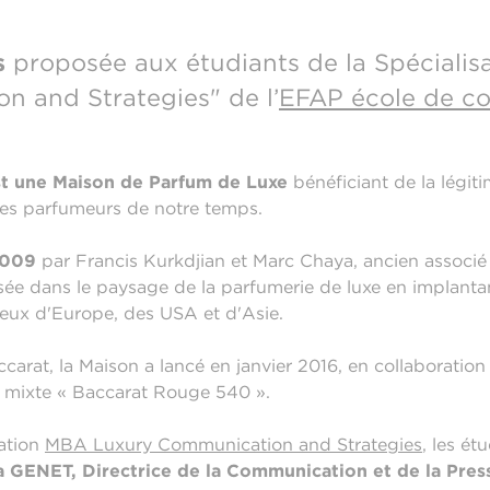
s
proposée aux étudiants de la Spécialis
 and Strategies" de l’
EFAP école de c
st une Maison de Parfum de Luxe
bénéficiant de la légiti
bres parfumeurs de notre temps.
2009
par Francis Kurkdjian et Marc Chaya, ancien associé
sée dans le paysage de la parfumerie de luxe en implant
ieux d'Europe, des USA et d'Asie.
carat, la Maison a lancé en janvier 2016, en collaboration 
 mixte « Baccarat Rouge 540 ».
sation
MBA Luxury Communication and Strategies
, les é
a GENET, Directrice de la Communication et de la Press