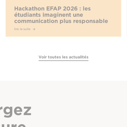
Hackathon EFAP 2026 : les
étudiants imaginent une
communication plus responsable
face à l’hyperconnexion
lire la suite
Voir toutes les actualités
rgez