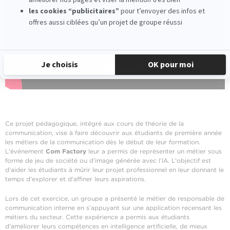
Ce projet pédagogique, intégré aux cours de théorie de la
communication, vise à faire découvrir aux étudiants de première année
les métiers de la communication dès le début de leur formation.
L'événement
Com Factory
leur a permis de représenter un métier sous
forme de jeu de société ou d’image générée avec l’IA. L'objectif est
d'aider les étudiants à mûrir leur projet professionnel en leur donnant le
temps d'explorer et d'affiner leurs aspirations.
Lors de cet exercice, un groupe a présenté le métier de responsable de
communication interne en s’appuyant sur une application recensant les
métiers du secteur. Cette expérience a permis aux étudiants
d'améliorer leurs compétences en intelligence artificielle, de mieux