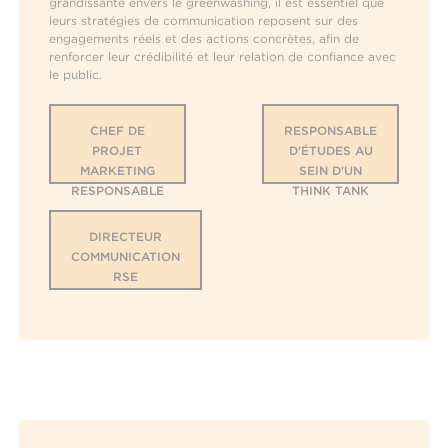
grandissante envers le greenwashing, il est essentiel que
leurs stratégies de communication reposent sur des
engagements réels et des actions concrètes, afin de
renforcer leur crédibilité et leur relation de confiance avec
le public.
CHEF DE
RESPONSABLE
PROJET
D'ÉTUDES AU
MARKETING
SEIN D'UN
RESPONSABLE
THINK TANK
DIRECTEUR
COMMUNICATION
RSE