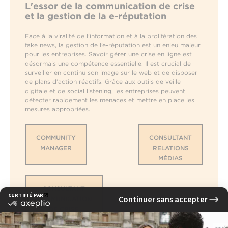
L'essor de la communication de crise
et la gestion de la e-réputation
Face à la viralité de l’information et à la prolifération des
fake news, la gestion de l’e-réputation est un enjeu majeur
pour les entreprises. Savoir gérer une crise en ligne est
désormais une compétence essentielle. Il est crucial de
surveiller en continu son image sur le web et de disposer
de plans d’action réactifs. Grâce aux outils de veille
digitale et de social listening, les entreprises peuvent
détecter rapidement les menaces et mettre en place les
mesures appropriées.
COMMUNITY
CONSULTANT
MANAGER
RELATIONS
MÉDIAS
CONSULTANT
COMMUNICATION
DE CRISE