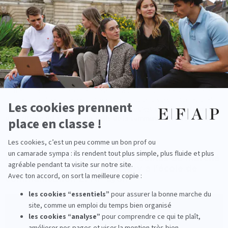
Se former aux métiers de la
communication grâce à l'EFAP
Dans un secteur en constante évolution, il est crucial de suivre une
formation qui anticipe les nouvelles tendances et exigences du marché.
Depuis plus de 60 ans, l’EFAP s’impose comme une référence dans la
formation aux métiers de la communication, en proposant un cursus
innovant, professionnalisant et résolument tourné vers l’international.
Rejoindre l’école de communication EFAP, c’est choisir une formation
d’excellence qui prépare aux défis de la communication de demain.
Une formation adaptée aux réalités du marché
: l'exemple de la COM Factory à l'école de
communication EFAP Lyon