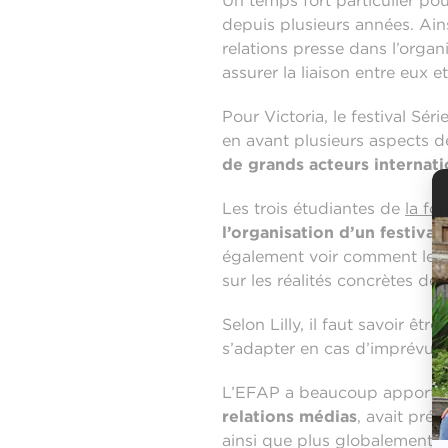
Un temps fort particulier pour
depuis plusieurs années. Ains
relations presse dans l’organ
assurer la liaison entre eux e
Pour Victoria, le festival Sé
en avant plusieurs aspects d
de grands acteurs internat
Les trois étudiantes de
la fo
l’organisation d’un festival
,
également voir comment les
sur les réalités concrètes des
Selon Lilly, il faut savoir êt
s’adapter en cas d’imprévus.
L’EFAP a beaucoup apporté à 
relations médias
, avait pré
ainsi que plus globalement 