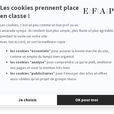
ariat entre l’EFAP et Séries Mania, que les trois étudiante
ions presse.
ars 2025
à Lille pour la prochaine édition de Séries Mania 
chaleureusement Lilly, Elsa et Victoria pour ces témoignag