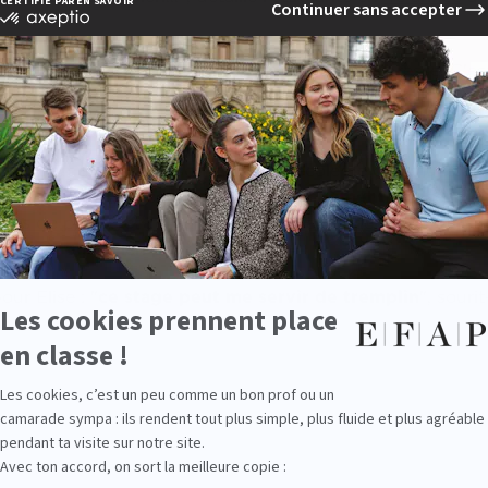
té pour moi
de travailler aux conférences de presse. C'es
Festival de Cannes, qu'on ne voit pas forcément de l'extér
e genre d'événements", ajoute-t-elle.
 appris tout au long de son cursus à l’école de communic
elations presse"
comme le côté
"événementiel"
, se réjo
chés de presse
et
l'organisation événementielle
. Ce sont d
ent au quotidien pour travailler".
ur Elise : "
ce stage peut me servir de tremplin
", sourit