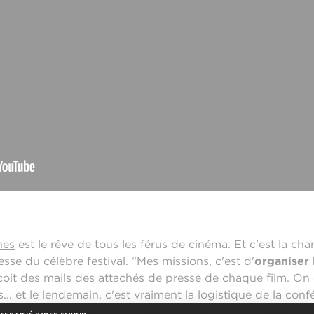
nes
est le rêve de tous les férus de cinéma. Et c'est la cha
se du célèbre festival. “Mes missions, c'est d'
organiser 
çoit des mails des attachés de presse de chaque film. On 
s... et le lendemain, c'est vraiment la logistique de la conf
e tout se passe bien...", détaille l'étudiante en
4e année
à 