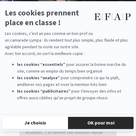
> Salaire moyen débutant : entre 32 000 et 38 000 € brut/an selon
l’expérience et la taille de l’entreprise.
> Contrats possibles : CDI principalement, missions en freelance pour
les profils confirmés.
> Qualités clés : créativité, sens de la marque, esprit analytique,
curiosité, rigueur éditoriale.
> Outils utilisés : CMS, suites créatives, outils de social media,
plateformes d’analyse et d’automatisation.
Le plus EFAP
L’EFAP forme des professionnels complets,
aptes à évoluer dans un monde en constante
mutation. Avec plus de 60 ans d’expertise,
l’école s’appuie sur une pédagogie immersive
(21 mois de stage sur cinq ans, alternance
possible dès la 4e année, challenges
étudiants…) et permet une insertion rapide