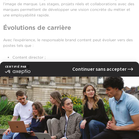
l’image de marque. Les stages, projets réels et collaborations avec des
marques permettent de développer une vision concrète du métier et
une employabilité rapide.
Évolutions de carrière
Avec l’expérience, le responsable brand content peut évoluer vers des
postes tels que :
Content director ;
Brand manager ;
Responsable communication ;
Directeur de la communication.
Ces évolutions s’orientent naturellement vers des fonctions plus
stratégiques, centrées sur la gestion de marque et le pilotage global
des prises de parole.
Fiche pratique