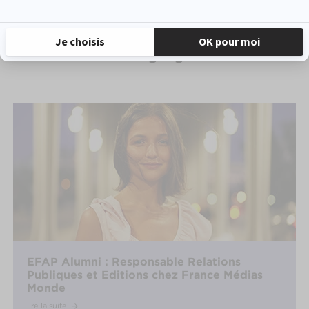
Communicant(e) de crise
Témoignages
EFAP Alumni : Responsable Relations
Publiques et Editions chez France Médias
Monde
lire la suite