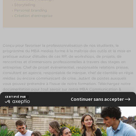
› Storytelling
› Personal branding
› Création d'entreprise
Conçu pour favoriser la professionnalisation de nos étudiants, le
programme du MBA medias forme à la maîtrise des outils et la mise en
pratique autour d’études de cas RP, de workshops, de projets, de
rencontres et d’immersions professionnelles à travers des stages en
entreprise. Chef de projet événementiel, responsable relations presse,
consultant en agence, responsable de marque, chef de clientèle en régie
médias ou encore communicant de crise...autant de postes auxquels
vous pouvez prétendre à l'issue de notre formation. Téléchargez notre
documentation pour tout savoir sur notre MBA Communication &
Médias !
EN CE MOMENT À L'EFAP