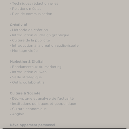
› Techniques rédactionnelles
› Relations médias
› Plan de communication
Créativité
› Méthode de création
› Introduction au design graphique
› Culture de la publicité
› Introduction à la création audiovisuelle
› Montage vidéo
Marketing & Digital
› Fondamentaux du marketing
› Introduction au web
› Veille stratégique
› Outils collaboratifs
Culture & Société
› Décryptage et analyse de l’actualité
› Institutions politiques et géopolitique
› Culture économique
› Anglais
Développement personnel