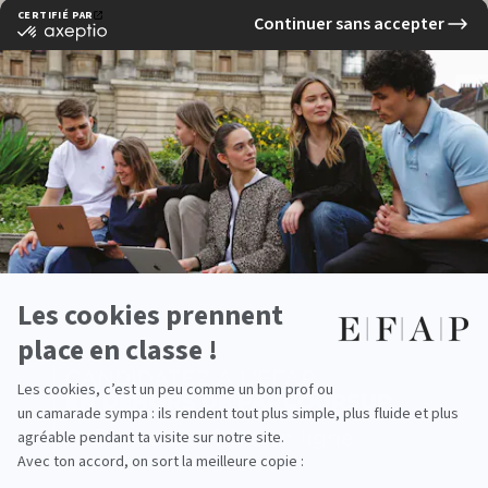
› Projet personnel de développement
› Personal branding
› Communication interpersonnelle
› Projet Voltaire
EN CE MOMENT À L'EFAP
Événéments pédagogiques
› Masterclasses
› Creative Experience
› Atelier 100% pub
› Com' Factory
​› IA Lab Day et RSE Lab Day
Stage découverte de 2 mois
Année 2
Année 3
Année 4