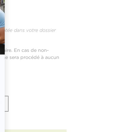
eptée dans votre dossier
caire. En cas de non-
 il ne sera procédé à aucun
E