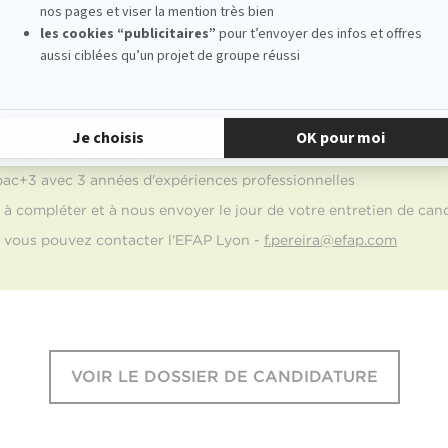
alidation des Acquis professionnels
s Acquis Professionnels) permet d'entrer directement en MBA Spéci
/ Master 1), en faisant valider vos expériences professionnelles.
 bac+2 avec 6 années d'expériences professionnelles
 bac+3 avec 3 années d'expériences professionnelles
 à compléter et à nous envoyer le jour de votre entretien de can
, vous pouvez contacter l'EFAP Lyon -
f.pereira@efap.com
VOIR LE DOSSIER DE CANDIDATURE