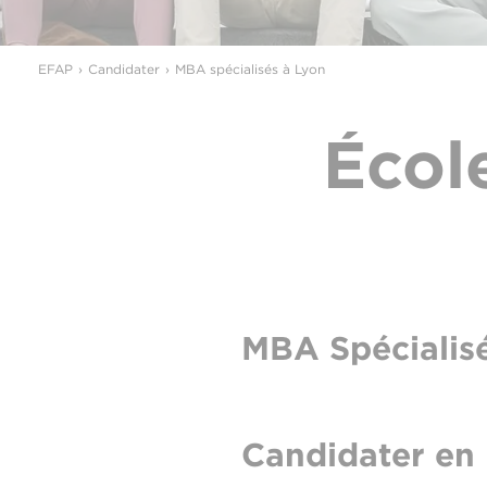
EFAP
Candidater
MBA spécialisés à Lyon
Écol
MBA Spécialis
Candidater en 