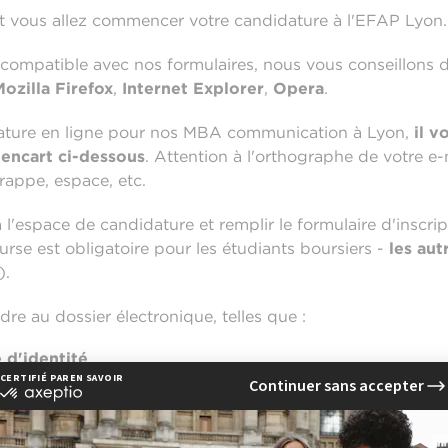
et vous allez commencer votre candidature à l'EFAP Lyon.
compatible avec nos formulaires, nous vous conseillons d'u
Mozilla Firefox
,
Internet Explorer
,
Opera
.
idature en ligne pour nos MBA communication à Lyon,
il v
'encart ci-dessous
. Attention à l'orthographe de votre e-m
frappe, espace, etc.
l'espace de candidature et remplir le formulaire d'inscrip
ourse est obligatoire pour les étudiants boursiers -
les au
).
dre au dossier électronique, telles que :
 d'identité
n