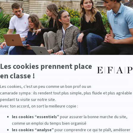
 obtenus
jusqu'alors
ation
 pouvant appuyer votre demande
pas de scan, une photographie de vos documents sera acc
rs classique
s'effectue directement en ligne par carte ban
nt signalé à moins de 7 jours avant la date
d'entretien
,
CANDIDATER EN LIGNE - PARCOURS CLASSIQUE
CANDIDATER EN LIGNE - PARCOURS EN ALTERNANC