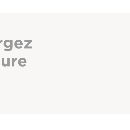
rgez
hure