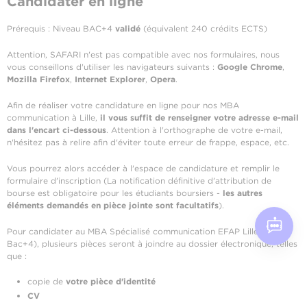
Candidater en ligne
Prérequis : Niveau BAC+4
validé
(équivalent 240 crédits ECTS)
Attention, SAFARI n'est pas compatible avec nos formulaires, nous
vous conseillons d'utiliser les navigateurs suivants :
Google Chrome
,
Mozilla Firefox
,
Internet Explorer
,
Opera
.
Afin de réaliser votre candidature en ligne pour nos MBA
communication à Lille,
il vous suffit de renseigner votre adresse e-mail
dans l'encart ci-dessous
. Attention à l'orthographe de votre e-mail,
n'hésitez pas à relire afin d'éviter toute erreur de frappe, espace, etc.
Vous pourrez alors accéder à l'espace de candidature et remplir le
formulaire d'inscription (La notification définitive d'attribution de
bourse est obligatoire pour les étudiants boursiers -
les autres
éléments demandés en pièce jointe sont facultatifs
).
Pour candidater au MBA Spécialisé communication EFAP Lille (niveau
Bac+4), plusieurs pièces seront à joindre au dossier électronique, telles
que :
copie de
votre pièce d'identité
CV