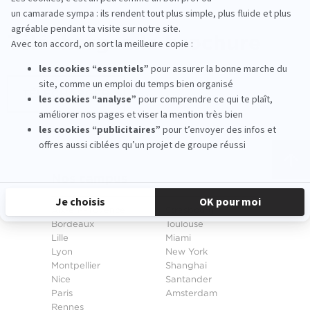
Téléchargez
la brochure
TÉLÉCHARGER
Nos campus
Aix-en-Provence
Strasbourg
Bordeaux
Toulouse
Lille
Miami
Lyon
New York
Montpellier
Shanghai
Nice
Santander
Paris
Amsterdam
Rennes