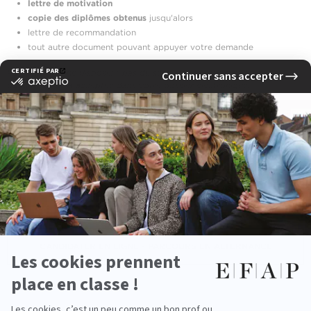
lettre de motivation
copie des diplômes obtenus
jusqu'alors
lettre de recommandation
tout autre document pouvant appuyer votre demande
Pour ceux qui ne disposent pas de scan, une photographie de vos
documents sera acceptée dans votre dossier électronique.
Le paiement
pour le parcours classique
s'effectue directement en ligne
par carte bancaire. En cas de non-présentation ou de désistement
signalé à moins de 7 jours avant la date
d'entretien
, il ne sera procédé
à aucun remboursement.
CANDIDATER EN LIGNE - PARCOURS CLASSIQUE
CANDIDATER EN LIGNE - PARCOURS EN ALTERNANCE