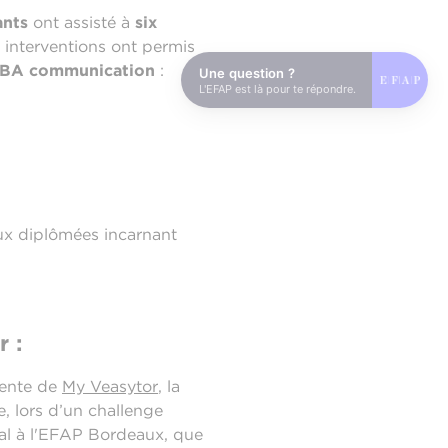
ants
ont assisté à
six
 interventions ont permis
BA communication
:
Une question ?
L'EFAP est là pour te répondre.
deux diplômées incarnant
r :
dente de
My Veasytor
, la
e, lors d’un challenge
al à l'EFAP Bordeaux, que