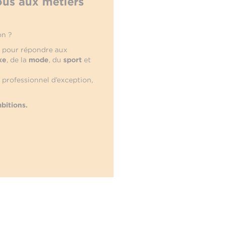
ous aux métiers
on ?
e pour répondre aux
xe
, de la
mode
, du
sport
et
 professionnel d’exception,
bitions.