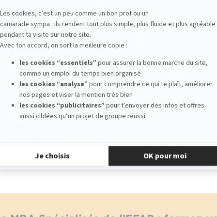
xception avec Alexia Laroche-Joubert
pu assister à une
Masterclass exclusive
d’Alexia Laroche-J
el et de la production. Une rencontre marquante qui illus
la force de ses programmes de
master communication
.
ue et inspirante
ancé l’année sur une note particulièrement stimulante pou
FAP Paris
, confirmant la position de l’école comme une r
nement professionnel et l’ouverture sur tous les secteurs