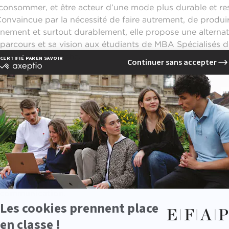
nsommer, et être acteur d’une mode plus durable et res
Convaincue par la nécessité de faire autrement, de produi
nement et surtout durablement, elle propose une alternativ
n parcours et sa vision aux étudiants de MBA Spécialisés d
sibles à sa démarche.
 l’entrepreneuriat et à l’insertion profe
es, l’équipe de la
Direction des Relations Entreprises
repreneuriat, permettant aux étudiants d’acquérir des outi
s les secteurs de la
communication
, du
marketing
, de la
l était également présent pour offrir aux étudiants un
po
iaux professionnels – une étape essentielle pour toute p
communication
.