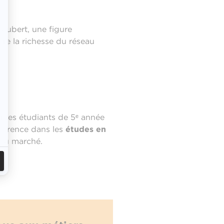
oubert, une figure
tre la richesse du réseau
r les étudiants de 5ᵉ année
éférence dans les
études en
 du marché.