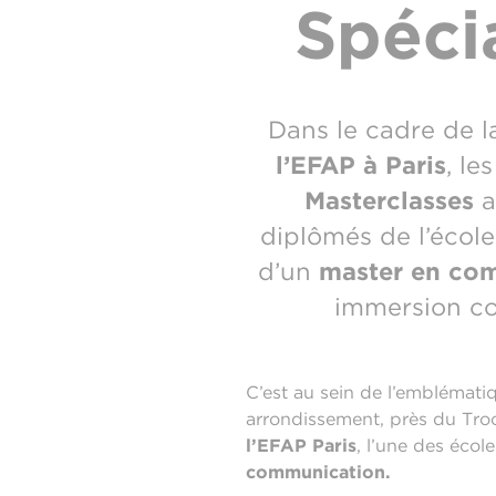
Spécia
Dans le cadre de 
l’EFAP à Paris
, le
Masterclasses
a
diplômés de l’école
d’un
master en co
immersion co
C’est au sein de l’emblémati
arrondissement, près du Troc
l’EFAP Paris
, l’une des éco
communication
.