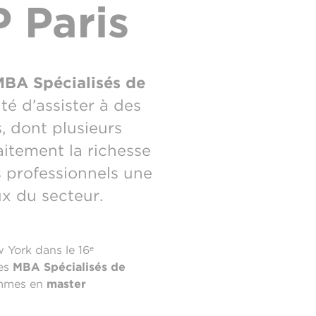
P Paris
MBA Spécialisés de
té d’assister à des
, dont plusieurs
aitement la richesse
s professionnels une
x du secteur.
 York dans le 16ᵉ
les
MBA Spécialisés de
ammes en
master