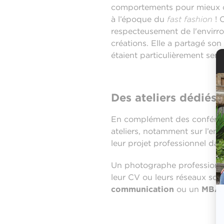
comportements pour mieux co
à l’époque du
fast fashion
! 
respecteusement de l'envirro
créations. Elle a partagé so
étaient particulièrement sen
Des ateliers dédiés à
En complément des conférenc
ateliers, notamment sur l’ent
leur projet professionnel dan
Un photographe professionne
leur CV ou leurs réseaux soc
communication
ou un
MBA 