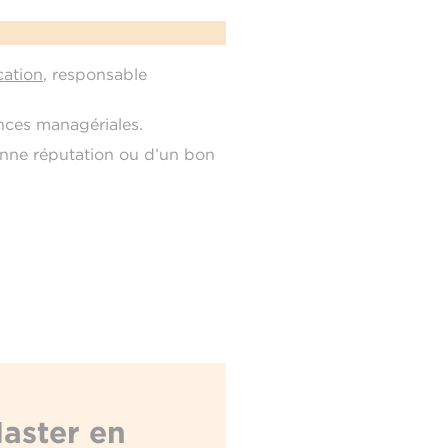
cation
, responsable
nces managériales.
onne réputation ou d’un bon
Master en