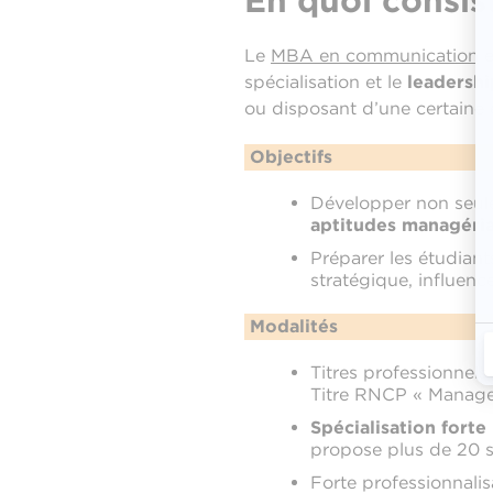
En quoi consi
Le
MBA en communication
e
spécialisation et le
leadershi
ou disposant d’une certaine 
Objectifs
Développer non seule
aptitudes managéria
Préparer les étudian
stratégique, influence
Modalités
Titres professionnel
Titre RNCP « Manager
Spécialisation forte 
propose plus de 20 sp
Forte professionnalisa