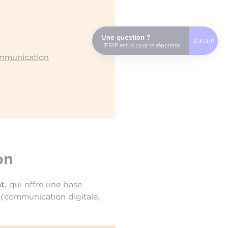
Une question ?
L'EFAP est là pour te répondre.
ommunication
on
at
, qui offre une base
s (communication digitale,