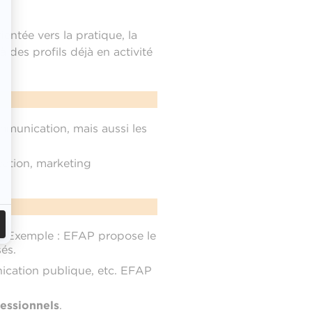
rientée vers la pratique, la
 des profils déjà en activité
munication, mais aussi les
ation, marketing
)
. Exemple : EFAP propose le
és.
nication publique, etc. EFAP
fessionnels
.