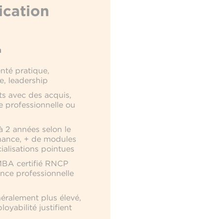
cation
n
enté pratique,
, leadership
s avec des acquis,
e professionnelle ou
à 2 années selon le
rnance, + de modules
ialisations pointues
MBA certifié RNCP
ance professionnelle
éralement plus élevé,
loyabilité justifient