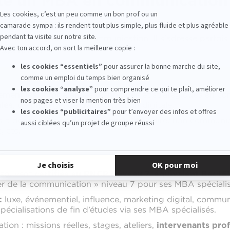
ste un MBA en communication
st une formation professionnalisante de
niveau Bac+5
, o
p
dans le milieu de la communication. Il s’adresse parfois à
expérience.
ment les compétences techniques et stratégiques en com
les
, de pilotage, de transformation digitale.
ts à des
fonctions de responsabilité
: direction communic
, etc.
s souvent
certifiés au RNCP (niveau 7, équivalent Bac+5
 de la communication » niveau 7 pour ses MBA spécialis
:
luxe, événementiel, influence, marketing digital, commu
écialisations de fin d’études via ses MBA spécialisés.
tion : missions réelles, stages, ateliers,
intervenants pro