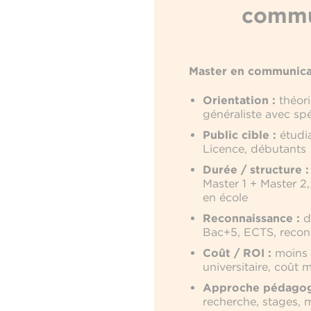
commu
Master en communica
Orientation :
théori
généraliste avec spé
Public cible :
étudia
Licence, débutants
Durée / structure :
Master 1 + Master 2,
en école
Reconnaissance :
di
Bac+5, ECTS, reconn
Coût / ROI :
moins 
universitaire, coût m
Approche pédagog
recherche, stages,