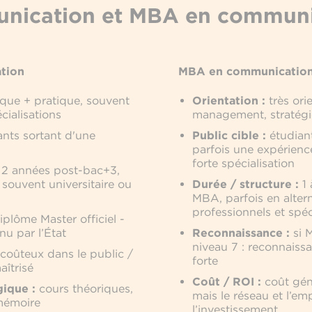
nication et MBA en communi
tion
MBA en communicatio
que + pratique, souvent
Orientation :
très ori
cialisations
management, stratégie
nts sortant d'une
Public cible :
étudiant
parfois une expérienc
forte spécialisation
2 années post-bac+3,
 souvent universitaire ou
Durée / structure :
1 
MBA, parfois en alte
professionnels et spéc
plôme Master officiel -
u par l’État
Reconnaissance :
si 
niveau 7 : reconnaiss
coûteux dans le public /
forte
aîtrisé
Coût / ROI :
coût gén
ique :
cours théoriques,
mais le réseau et l’emp
 mémoire
l’investissement