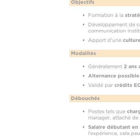
Objectifs
Formation à la
strat
Développement de 
communication institu
Apport d'une
cultur
Modalités
Généralement
2 ans 
Alternance possible
Validé par
crédits E
Débouchés
Postes tels que
char
manager, attaché de
Salaire débutant en 
l’expérience, cela p