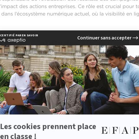
’impact des actions entreprises. Ce rôle est crucial pour t
dans l’écosystème numérique actuel, où la visibilité en lig
e de la communication marke
unication marketing
est un acteur clé dans la mise en pl
agnes marketing. Il travaille étroitement avec les équip
rer que la communication soutient les objectifs commerci
 souvent la
création
de
contenus
, gère les
relations
pres
de la gestion de la réputation de la marque, en veillant à
c les valeurs de la marque à travers tous les canaux de c
 marketing suit de près l’évolution du marché et ajuste l
es retours clients. Ce rôle exige une grande capacité d’a
ins du marché, car il impacte directement la manière do
ace à ses concurrents.