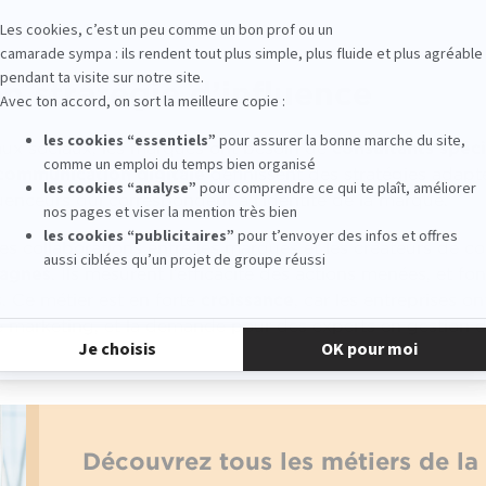
n stratégie d’influence
seaux sociaux, les marques ont besoin de
consultants spéci
communication digitale
définissent des stratégies adapté
luenceurs qui correspondent à l’identité de la marque.
 les collaborations entre les marques et les créateurs de c
pagnes
. Ils mesurent l’efficacité des actions menées, et 
. Ce métier est en forte
croissance
, car les entreprises o
ie marketing, et la demande pour des experts en gestion de
Découvrez tous les métiers de l