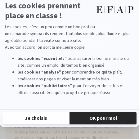
en France ou à l’international. Ils peuvent également opter
pour un
rythme en alternance
dès la 4e année. Ces
nombreuses expériences professionnelles, en agence,
média ou startup, leur offrent une immersion complète
dans les métiers du marketing digital. Grâce aux
nombreuses entreprises partenaires de l’EFAP - Havas
Events, Decathlon, Hermès, Bentley, Undiz ou encore Back
Market - l’école affiche un excellent taux de placement.
Kelly, étudiante EFAP sur le campus de Montpellier,
témoigne :
"Actuellement en 3e année à l’EFAP, école de
communication à Montpellier, j'ai intégré ce campus dès la
1e année dans l'objectif de choisir en 5e année la
spécialisation Luxe Communication & Stratégies. Je
recommande vivement l'EFAP Montpellier pour la qualité
de son enseignement dispensé par des intervenants venant
du monde professionnel et passionnés par leur métier."
À l’issue de leur
formation en marketing digital à
Montpellier
, les diplômés de l’EFAP accèdent rapidement
à des postes variés :
chargé de communication digitale
,
consultant marketing, brand manager ou directeur