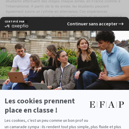
étudiants effectuent des stages chaque année, en France comme à
l’international. À partir de la 4e année, les étudiants peuvent
également suivre un rythme en alternance. Ces expériences
pratiques leur permettent de bâtir un CV solide et de se préparer à
une insertion rapide sur le marché du travail.
Ally Potel, diplômée EFAP Paris (promotion 2014) est aujourd’hui
entrepreneuse à Vancouver. Elle a fondé Flyberry Events en 2020 :
EN CE MOMENT À L'EFAP
« J’aide de jeunes créateurs de mode et des artistes à avoir une plus
grande place dans la culture à Vancouver via la création de
partenariats avec des galeries d’art et des lieux pour promouvoir ces
nouveaux talents. Les projets pour Flyberry Events sont nombreux ;
nous travaillons à développer nos ateliers, des événements, ainsi qu’un
festival. »
Un exemple inspirant qui témoigne de l’ouverture internationale et
des opportunités qu’offre la
formation en événementiel à Paris
de
l’EFAP.