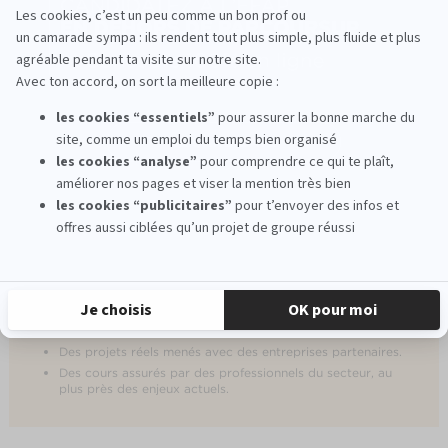
Un programme structuré en deux étapes
Le cursus EFAP Montpellier se déroule en deux temps :
Un bachelor en 3 ans pour acquérir les fondamentaux en
communication, marketing et digital.
Deux années de spécialisation parmi plus de 20 domaines pour
développer une expertise pointue et faciliter l’insertion
professionnelle.
Une pédagogie axée sur la pratique
Des s
tages obligatoires
chaque année, en France ou à
l’étranger.
Des projets réels menés avec des entreprises partenaires.
Des cours assurés par des professionnels du secteur, au
plus près des enjeux actuels.