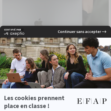
EFAP Montpellier : une école de
référence
EN CE MOMENT À L'EFAP
L’
école de communication à Montpellier EFAP
se distingue
par la richesse de son programme et son approche
professionnalisante. Reconnue dans le secteur, elle figure
dans le classement Eduniversal 2026 : le
Programme Grande
École de Communication de l’EFAP
occupe la 2ᵉ place du
classement Marketing, Communication et Digital en Occitanie.
>
Voir Programme Grande École de Communication de
l’EFAP