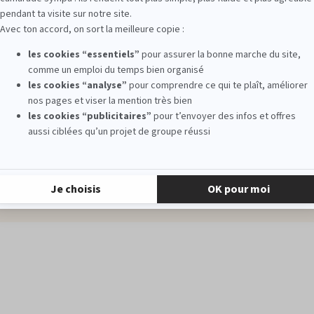
diants sont appelés à se
Le
MBA Sport Business
e grâce à différents MBA
Le
MBA Communication 
Le
MBA Communication 
Employeur
Business
Le
MBA Communication
rketing Stratégique
Durable
 Publicitaires
Le
MBA Brand Content, S
Management
Nouveaux Médias
Le
MBA Communication 
que et Influence
Le
MBA Advertising & C
on and Strategies