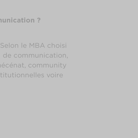
munication ?
 Selon le MBA choisi
e) de communication,
e mécénat, community
itutionnelles voire