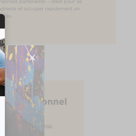
eprises partenaires – idéal pour se
’adresse et occuper rapidement un
lités.
t professionnel
n Fashion Industries
 Santé