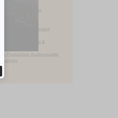
 & Communication
& Relations Médias
Interne & Marque
 RSE & Developpement
tratégie Éditoriale &
& Production Audiovisuelle
reativity