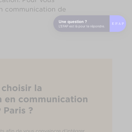
tion communication de
Une question ?
L'EFAP est là pour te répondre.
choisir la
n en communication
 Paris ?
s afin de vous convaincre d’intégrer