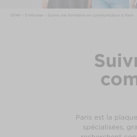
EFAP
S'informer
Suivre une formation en communication à Paris
Suiv
com
Paris est la plaq
spécialisées, gr
recherchent con