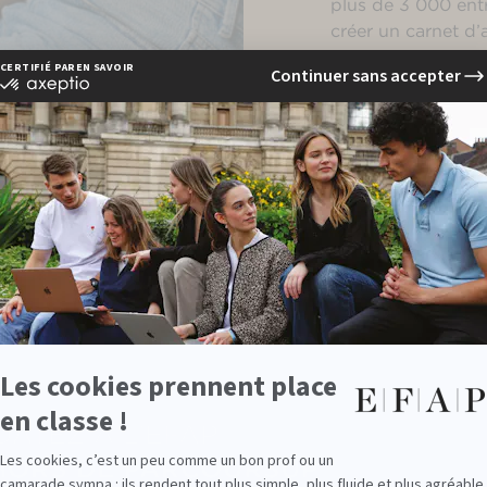
plus de 3 000 entr
créer un carnet d
poste à responsabi
Spécialisés selon votre proje
 post-bac à l’EFAP
Le
MBA Communication i
les quatre premières
Le
MBA Communication