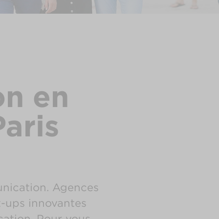
on en
aris
unication. Agences
rt-ups innovantes
ation. Pour vous