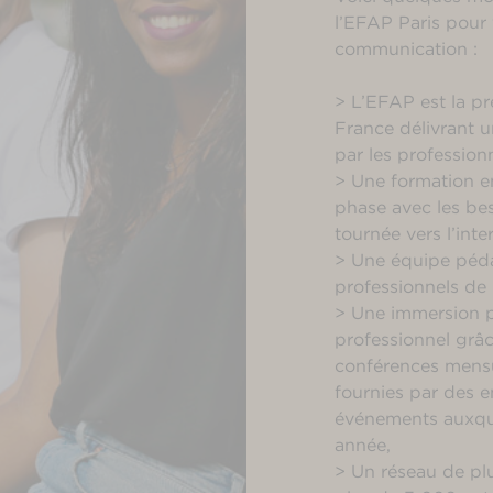
l’EFAP Paris pour 
communication :
> L’EFAP est la p
France délivrant u
par les professionn
> Une formation e
phase avec les bes
tournée vers l’inte
> Une équipe péd
professionnels de
> Une immersion p
professionnel grâ
conférences mensu
fournies par des e
événements auxque
année,
> Un réseau de pl