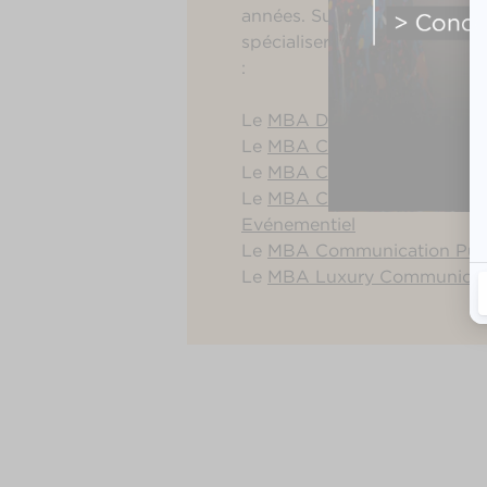
années. Suite à cela, les étu
spécialiser en dernière anné
:
Le
MBA Digital Marketing & 
Le
MBA Communication & Ma
Le
MBA Création & Stratégies
Le
MBA Communication et 
Evénementiel
Le
MBA Communication Publi
Le
MBA Luxury Communicati