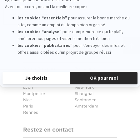
TÉLÉCHARGER
Nos campus
Aix-en-Provence
Strasbourg
Bordeaux
Toulouse
Lille
Miami
Lyon
New York
Montpellier
Shanghai
Nice
Santander
Paris
Amsterdam
Rennes
Restez en contact