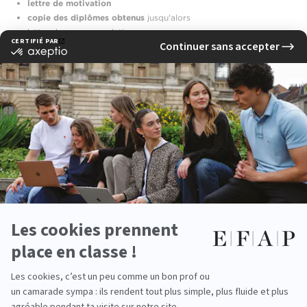
lettre de motivation
copie des diplômes obtenus
jusqu'alors
lettre de recommandation
tout autre document pouvant appuyer votre demande
Pour ceux qui ne disposent pas de scan, une photographie de vos
documents sera acceptée dans votre dossier électronique.
Le paiement
pour le parcours classique
s'effectue directement en ligne
par carte bancaire. En cas de non-présentation ou de désistement
signalé à moins de 7 jours avant la date
d'entretien
, il ne sera procédé
à aucun remboursement.
CANDIDATER EN LIGNE - PARCOURS EN ALTERNANCE
Téléchargez
la brochure