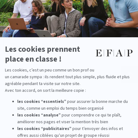
Téléchargez
la brochure
TÉLÉCHARGER
Nos campus
Aix-en-Provence
Strasbourg
Bordeaux
Toulouse
Lille
Miami
Lyon
New York
Montpellier
Shanghai
Nice
Santander
Paris
Amsterdam