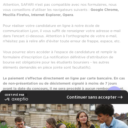
Attention, SAFARI n'est pas compatible avec nos formulaires, nous
vous conseillons d'utiliser les navigateurs suivants :
Google Chrome,
Mozilla Firefox, Internet Explorer, Opera
.
Pour réaliser votre candidature en ligne à notre école de
communication Lyon, il vous suffit de renseigner votre adresse e-mail
dans l'encart ci-dessous. Attention à l'orthographe de votre e-mail,
n'hésitez pas à relire afin d'éviter toute erreur de frappe, espace, etc.
Vous pourrez alors accéder à l'espace de candidature et remplir le
formulaire d'inscription (La notification définitive d'attribution de
bourse est obligatoire pour les étudiants boursiers - les autres
éléments demandés en pièce jointe sont facultatifs).
Le paiement s'effectue directement en ligne par carte bancaire. En cas
de non-présentation ou de désistement signalé à moins de 7 jours
avant la date du concours, il ne sera procédé à aucun remboursement.
CANDIDATER EN LIGNE