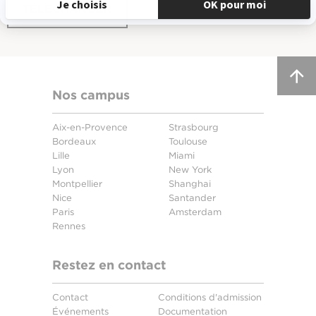
TÉLÉCHARGER
Nos campus
Aix-en-Provence
Strasbourg
Bordeaux
Toulouse
Lille
Miami
Lyon
New York
Montpellier
Shanghai
Nice
Santander
Paris
Amsterdam
Rennes
Restez en contact
Contact
Conditions d'admission
Événements
Documentation