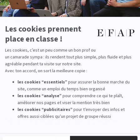
Les candidats à l'EFAP Bordeaux n'auront pas d'épreuve écrite à
passer pour candidater à notre école de communication.
Le processus
d'admission s'effectue sur l'étude du dossier de candidature et un
entretien de motivation
via Skype. Toutes les candidatures se font
exclusivement en ligne pour les étudiants résidants HORS France
Métropolitaine. Le candidat se doit également de sélectionner dans le
champ "date de concours choisie" : Procédure Internationale.
Attention, tous les documents demandés en pièce jointe sont
obligatoires.
CANDIDATER EN LIGNE
Téléchargez
la brochure