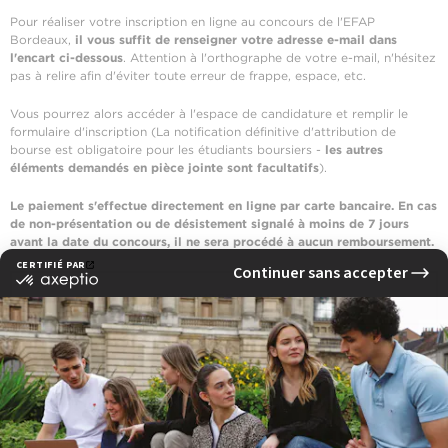
Pour réaliser votre inscription en ligne au concours de l'EFAP
Bordeaux,
il vous suffit de renseigner votre adresse e-mail dans
l'encart ci-dessous
. Attention à l'orthographe de votre e-mail, n'hésitez
pas à relire afin d'éviter toute erreur de frappe, espace, etc.
Vous pourrez alors accéder à l'espace de candidature et remplir le
formulaire d'inscription (La notification définitive d'attribution de
bourse est obligatoire pour les étudiants boursiers -
les autres
éléments demandés en pièce jointe sont facultatifs
).
Le paiement s'effectue directement en ligne par carte bancaire. En cas
de non-présentation ou de désistement signalé à moins de 7 jours
avant la date du concours, il ne sera procédé à aucun remboursement.
CANDIDATER EN LIGNE
Procédure internationale
Les étudiants résidants HORS France métropolitaine actuellement en
classe de terminale ou déjà titulaires du bac qui ne peuvent pas venir
passer les concours en France bénéficient
d'une procédure simplifiée
.