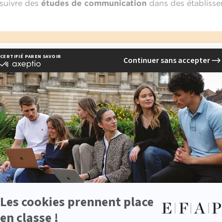
 suivre des
études de communication
dans des établisse
s, les frais de scolarité sont généralement modestes. Par
n :
environ 170 € / an pour les résidents français (source
 2025
).
 :
environ 243 € / an. Ces frais ne couvrent pas les coû
s déplacements.
ées dans les
études de communication
affichent des tarif
nalisé, un réseau professionnel et la possibilité de fair
unéré. Le coût moyen se situe entre 7 000 € et 12 000 € p