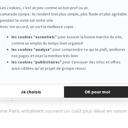
✅ À retenir :
Fourchettes moyennes constatées sur le marché des
communication et établissements publics
Dans le public : 170–250 € / an
Dans le privé : 7 000–12 000 € / an
iption peuvent aussi varier en fonction de la localisatio
e Paris entraînent souvent un coût plus élevé en raison 